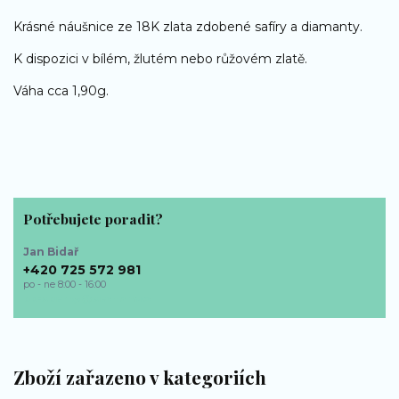
Krásné náušnice ze 18K zlata zdobené safíry a diamanty.
K dispozici v bílém, žlutém nebo růžovém zlatě.
Váha cca 1,90g.
Potřebujete poradit?
Jan Bidař
+420 725 572 981
po - ne 8:00 - 16:00
bp-sperky@seznam.cz
Zboží zařazeno v kategoriích