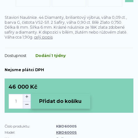
Staviori Naušnice. 44 Diamanty, briliantový výbrus, váha 0,09 ct.,
barva G, čistota VS2-SI1. 2 Safíry, váha 0,90 ct. Bílé Zlato 0,750.
Délka 8 mm. Šířka 6 mm. Krásné náušnice ze 18K zlata zdobené
safíry a diamanty. K dispozici v bílém, žlutém nebo růžovém zlatě.
Váha cca 1,90g.
celý popis
Dostupnost
Dodání 1 týdny
Nejsme plátci DPH
46 000 Kč
Přidat do košíku
Číslo produktu:
KBD6000S
Model:
KBD6000S