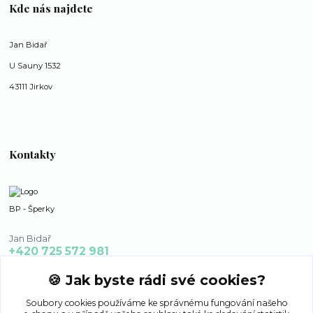
Kde nás najdete
Jan Bidař
U Sauny 1532
43111 Jirkov
Kontakty
BP - Šperky
Jan Bidař
+420 725 572 981
po - ne 8:00 - 16:00
🍪 Jak byste rádi své cookies?
bp-sperky@seznam.cz
Soubory cookies používáme ke správnému fungování našeho