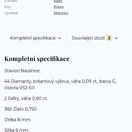
Kámen:
Safír
Kov:
Zlato
Výrobce:
Staviori
Kompletní specifikace
Související zboží
2
Kompletní specifikace
Staviori Naušnice.
44 Diamanty, briliantový výbrus, váha 0,09 ct., barva G,
čistota VS2-SI1.
2 Safíry, váha 0,90 ct.
Bílé Zlato 0,750.
Délka 8 mm.
Šířka 6 mm.