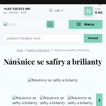
+420 725 572 981
0
ks
CZK
0 Kč
po - ne 8:00 - 16:00
Menu
Hledat
Úvod
Šperky s Diamanty
Náušnice se safíry a brilianty
Náušnice se safíry a brilianty