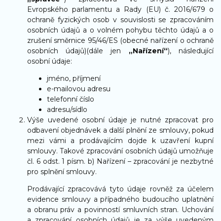
Evropského parlamentu a Rady (EU) č. 2016/679 o
ochraně fyzických osob v souvislosti se zpracováním
osobních údajů a o volném pohybu těchto údajů a o
zrušení směrnice 95/46/ES (obecné nařízení o ochraně
osobních údajů)(dále jen
„Nařízení“
), následující
osobní údaje:
jméno, příjmení
e-mailovou adresu
telefonní číslo
adresu/sídlo
Výše uvedené osobní údaje je nutné zpracovat pro
odbavení objednávek a další plnění ze smlouvy, pokud
mezi vámi a prodávajícím dojde k uzavření kupní
smlouvy. Takové zpracování osobních údajů umožňuje
čl. 6 odst. 1 písm. b) Nařízení – zpracování je nezbytné
pro splnění smlouvy.
Prodávající zpracovává tyto údaje rovněž za účelem
evidence smlouvy a případného budoucího uplatnění
a obranu práv a povinností smluvních stran. Uchování
a zpracování osobních údajů je za výše uvedeným