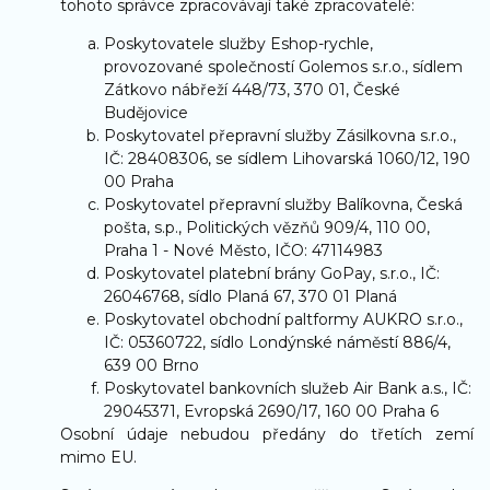
tohoto správce zpracovávají také zpracovatelé:
Poskytovatele služby Eshop-rychle,
provozované společností Golemos s.r.o., sídlem
Zátkovo nábřeží 448/73, 370 01, České
Budějovice
Poskytovatel přepravní služby Zásilkovna s.r.o.,
IČ: 28408306, se sídlem Lihovarská 1060/12, 190
00 Praha
Poskytovatel přepravní služby Balíkovna, Česká
pošta, s.p., Politických vězňů 909/4, 110 00,
Praha 1 - Nové Město, IČO: 47114983
Poskytovatel platební brány GoPay, s.r.o., IČ:
26046768, sídlo Planá 67, 370 01 Planá
Poskytovatel obchodní paltformy AUKRO s.r.o.,
IČ: 05360722, sídlo Londýnské náměstí 886/4,
639 00 Brno
Poskytovatel bankovních služeb Air Bank a.s., IČ:
29045371, Evropská 2690/17, 160 00 Praha 6
Osobní údaje nebudou předány do třetích zemí
mimo EU.