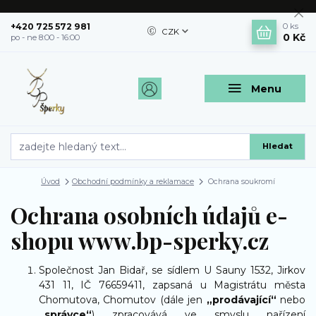
+420 725 572 981
0
ks
CZK
0 Kč
po - ne 8:00 - 16:00
Menu
Hledat
Úvod
Obchodní podmínky a reklamace
Ochrana soukromí
Ochrana osobních údajů e-
shopu www.bp-sperky.cz
Společnost Jan Bidař, se sídlem U Sauny 1532, Jirkov
431 11, IČ 76659411, zapsaná u Magistrátu města
Chomutova, Chomutov (dále jen
„prodávající“
nebo
„správce“
) zpracovává ve smyslu nařízení