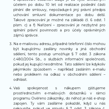
účelem po dobu 10 let od realizace poslední části
plnění dle smlouvy, nepožaduje-li jiný právní předpis
uchování smluvní dokumentace po dobu delší.
Takové zpracování je možné na základě čl. 6 odst. 1
písm. c) a f) Nařízení – zpracování je nezbytné pro
splnění právní povinnosti a pro účely oprávněných
zájmů správce.
Na e-mailovou adresu, případně telefonní číslo mohou
být kupujícímu zasílány novinky a jiná obchodní
sdělení, tento postup umožňuje § 7 odst. 3 zákona
č.480/2004 Sb., o službách informační společnosti,
pokud jej kupující neodmítne. Tato sdělení lze kdykoliv
jakýmkoliv způsobem – například zasláním e-mailu
nebo proklikem na odkaz v obchodním sdělení –
odhlásit.
Vaši spokojenost s nákupem zjišťujeme
prostřednictvím e-mailových dotazníků v rámci
programu Ověřeno zákazníky, do něhož je náš e-shop
zapojen. Ty vám zasíláme pokaždé, když u nás
nakoupíte, pokud ve smyslu § 7 odst. 3 zákona č.