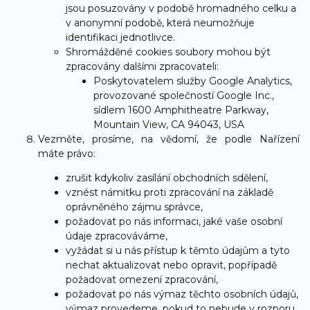
jsou posuzovány v podobě hromadného celku a
v anonymní podobě, která neumožňuje
identifikaci jednotlivce.
Shromážděné cookies soubory mohou být
zpracovány dalšími zpracovateli:
Poskytovatelem služby Google Analytics,
provozované společností Google Inc.,
sídlem 1600 Amphitheatre Parkway,
Mountain View, CA 94043, USA
Vezměte, prosíme, na vědomí, že podle Nařízení
máte právo:
zrušit kdykoliv zasílání obchodních sdělení,
vznést námitku proti zpracování na základě
oprávněného zájmu správce,
požadovat po nás informaci, jaké vaše osobní
údaje zpracováváme,
vyžádat si u nás přístup k těmto údajům a tyto
nechat aktualizovat nebo opravit, popřípadě
požadovat omezení zpracování,
požadovat po nás výmaz těchto osobních údajů,
výmaz provedeme, pokud to nebude v rozporu