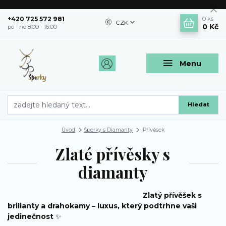
+420 725 572 981
0
ks
CZK
0 Kč
po - ne 8:00 - 16:00
Menu
Hledat
Úvod
Šperky s Diamanty
Přívěsek
Zlaté přívěsky s
diamanty
Zlatý přívěšek s
brilianty a drahokamy – luxus, který podtrhne vaši
jedinečnost
✨