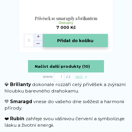
Přívěsek se smaragdy a briliantem
Dostupný
7 000 Kč
Přidat do košíku
Načíst další produkty (10)
strana
z 2
další
💎
Brilianty
dokonale rozzáří celý přívěšek a zvýrazní
hloubku barevného drahokamu.
💚
Smaragd
vnese do vašeho dne svěžest a harmonii
přírody.
❤️
Rubín
zahřeje svou vášnivou červení a symbolizuje
lásku a životní energii.