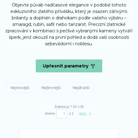
Objevte půvab nadčasové elegance v podobě tohoto
exkluzivního zlatého přívěšku, který je osazen zářivými
brilianty a doplněn o drahokam podle vašeho výběru –
smaragd, rubín, safír nebo tanzanit. Precizní zlatnické
zpracování v kombinaci s pečlivě vybranými kameny vytváří
šperk, jenž okouzlí na první pohled a dodá vaší osobnosti
sebevědomí i noblesu.
Upřesnit parametry
Nejnovější
Nejlevnější
Nejdražší
Zobrazuji 1-20 z 30
strana
z 2
další