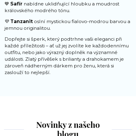
💙
Safír
nabídne uklidňující hloubku a moudrost
královského modrého tónu.
💜
Tanzanit
oslní mystickou fialovo-modrou barvou a
jemnou originalitou.
Dopřejte si šperk, který podtrhne vaši eleganci při
každé příležitosti – ať už jej zvolíte ke každodennímu
outfitu, nebo jako výrazný doplněk na významné
události. Zlatý přívěšek s brilianty a drahokamem je
zároveň nádherným dárkem pro ženu, která si
zaslouží to nejlepší.
Novinky z našeho
blogu