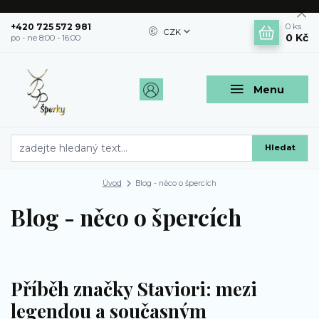
+420 725 572 981
0
ks
CZK
0 Kč
po - ne 8:00 - 16:00
Menu
Hledat
Úvod
Blog - něco o špercích
Blog - něco o špercích
Příběh značky Staviori: mezi
legendou a současným