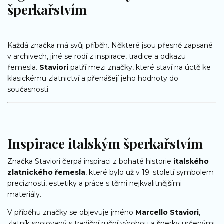
šperkařstvím
Každá značka má svůj příběh. Některé jsou přesně zapsané
v archivech, jiné se rodí z inspirace, tradice a odkazu
řemesla.
Staviori
patří mezi značky, které staví na úctě ke
klasickému zlatnictví a přenášejí jeho hodnoty do
současnosti.
Inspirace italským šperkařstvím
Značka Staviori čerpá inspiraci z bohaté historie
italského
zlatnického řemesla
, které bylo už v 19. století symbolem
preciznosti, estetiky a práce s těmi nejkvalitnějšími
materiály.
V příběhu značky se objevuje jméno
Marcello Staviori
,
zlatník spojovaný s tradiční ruční výrobou a šperky určenými