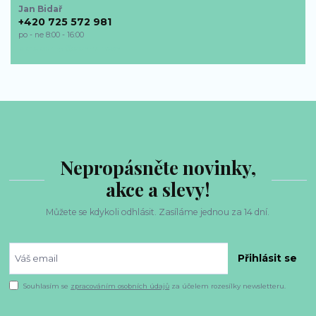
Jan Bidař
+420 725 572 981
po - ne 8:00 - 16:00
bp-sperky@seznam.cz
Nepropásněte novinky,
akce a slevy!
Můžete se kdykoli odhlásit. Zasíláme jednou za 14 dní.
Přihlásit se
Souhlasím se
zpracováním osobních údajů
za účelem rozesílky newsletteru.