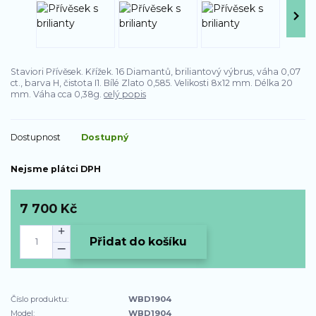
Staviori Přívěsek. Křížek. 16 Diamantů, briliantový výbrus, váha 0,07
ct., barva H, čistota I1. Bílé Zlato 0,585. Velikosti 8x12 mm. Délka 20
mm. Váha cca 0,38g.
celý popis
Dostupnost
Dostupný
Nejsme plátci DPH
7 700 Kč
Přidat do košíku
Číslo produktu:
WBD1904
Model:
WBD1904