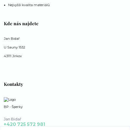
Nejvyšší kvalita materiálů
Kde nás najdete
Jan Bidař
U Sauny 1532
43111 Jirkov
Kontakty
BP - Šperky
Jan Bidař
+420 725 572 981
po - ne 8:00 - 16:00