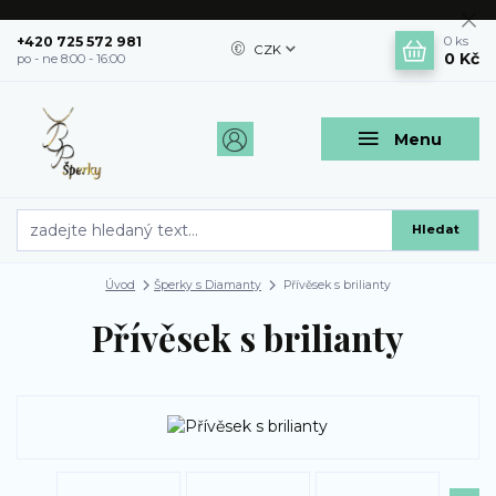
+420 725 572 981
0
ks
CZK
0 Kč
po - ne 8:00 - 16:00
Menu
Hledat
Úvod
Šperky s Diamanty
Přívěsek s brilianty
Přívěsek s brilianty