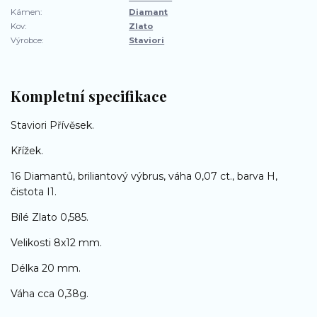
Kámen:
Diamant
Kov:
Zlato
Výrobce:
Staviori
Kompletní specifikace
Staviori Přívěsek.
Křížek.
16 Diamantů, briliantový výbrus, váha 0,07 ct., barva H,
čistota I1.
Bílé Zlato 0,585.
Velikosti 8x12 mm.
Délka 20 mm.
Váha cca 0,38g.