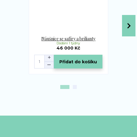
Náušnice se safíry a brilianty
Prsten 
Dodání 1 týdny
46 000 Kč
Přidat do košíku