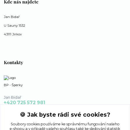
Kde nás najdete
Jan Bidař
U Sauny 1532
43111 Jirkov
Kontakty
BP - Šperky
Jan Bidař
+420 725 572 981
po - ne 8:00 - 16:00
🍪 Jak byste rádi své cookies?
bp-sperky@seznam.cz
Soubory cookies používáme ke správnému fungování našeho
e-shopu a v případě vašeho souhlasu také ke sledování statistik