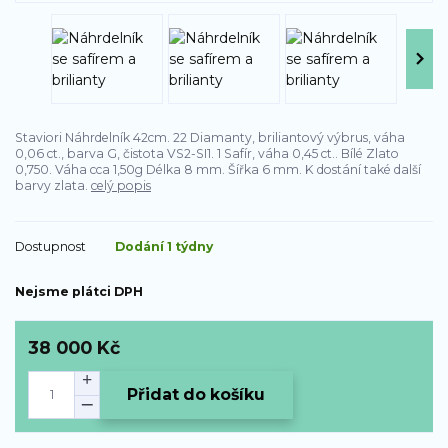
Staviori Náhrdelník 42cm. 22 Diamanty, briliantový výbrus, váha
0,06 ct., barva G, čistota VS2-SI1. 1 Safír, váha 0,45 ct.. Bílé Zlato
0,750. Váha cca 1,50g Délka 8 mm. Šířka 6 mm. K dostání také další
barvy zlata.
celý popis
Dostupnost
Dodání 1 týdny
Nejsme plátci DPH
38 000 Kč
Přidat do košíku