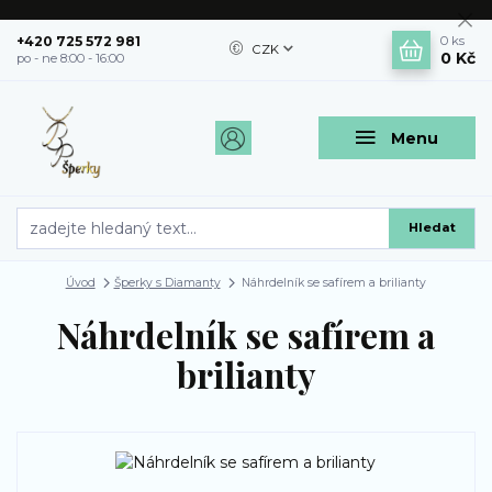
+420 725 572 981
0
ks
CZK
0 Kč
po - ne 8:00 - 16:00
Menu
Hledat
Úvod
Šperky s Diamanty
Náhrdelník se safírem a brilianty
Náhrdelník se safírem a
brilianty