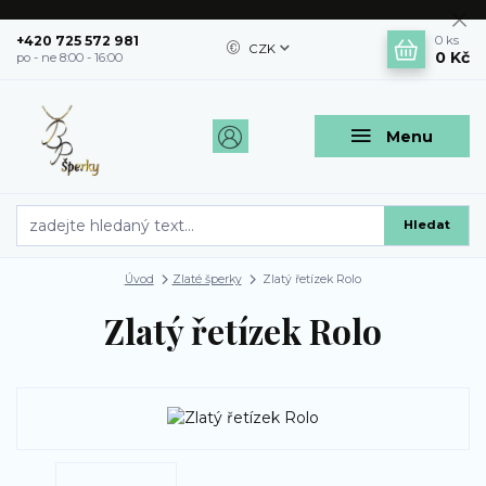
+420 725 572 981
0
ks
CZK
0 Kč
po - ne 8:00 - 16:00
Menu
Hledat
Úvod
Zlaté šperky
Zlatý řetízek Rolo
Zlatý řetízek Rolo