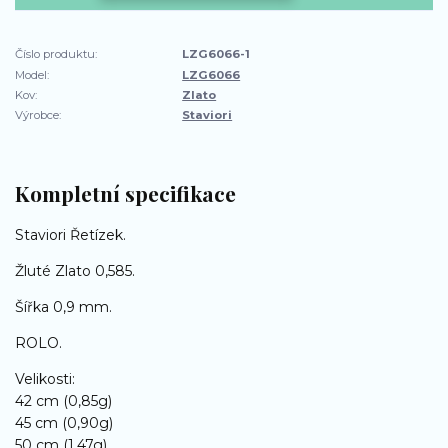
Číslo produktu:
LZG6066-1
Model:
LZG6066
Kov:
Zlato
Výrobce:
Staviori
Kompletní specifikace
Staviori Řetízek.
Žluté Zlato 0,585.
Šířka 0,9 mm.
ROLO.
Velikosti:
42 cm (0,85g)
45 cm (0,90g)
50 cm (1,47g)