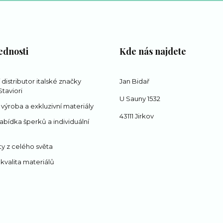
ednosti
Kde nás najdete
í distributor italské značky
Jan Bidař
taviori
U Sauny 1532
 výroba a exkluzivní materiály
43111 Jirkov
abídka šperků a individuální
y z celého světa
 kvalita materiálů