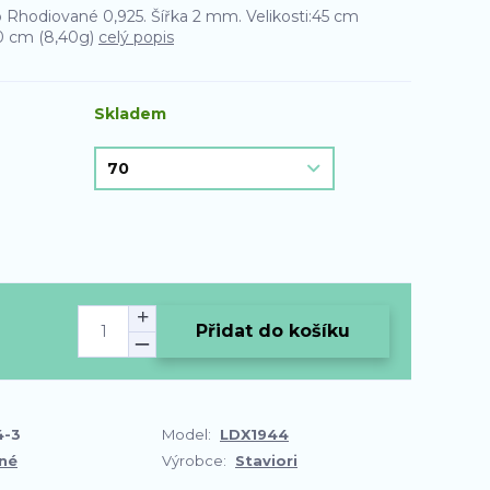
ro Rhodiované 0,925. Šířka 2 mm. Velikosti:45 cm
70 cm (8,40g)
celý popis
Skladem
Přidat do košíku
4-3
Model:
LDX1944
né
Výrobce:
Staviori