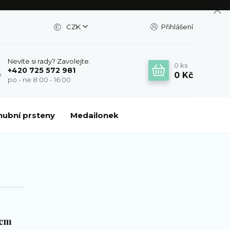
CZK
Přihlášení
Nevíte si rady? Zavolejte.
0
ks
+420 725 572 981
0 Kč
po - ne 8:00 - 16:00
nubní prsteny
Medailonek
 cm