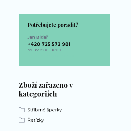
Potřebujete poradit?
Jan Bidař
+420 725 572 981
po - ne 8:00 - 16:00
bp-sperky@seznam.cz
Zboží zařazeno v
kategoriích
Stříbrné šperky
Řetízky