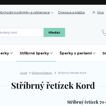
bchodní podmínky a reklamace
Doprava a platba
Více
Hledat
perky
Stříbrné šperky
Šperky s perlami
S
Úvod
Stříbrné šperky
Stříbrný řetízek Kord
Stříbrný řetízek Kord
Stříbrný řetízek 70