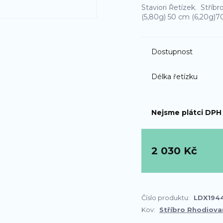
Staviori Řetízek. Stříb
(5,80g) 50 cm (6,20g)
Dostupnost
Délka řetízku
Nejsme plátci DPH
2 030 Kč
Číslo produktu:
LDX194
Kov:
Stříbro Rhodiova