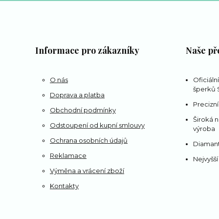
Informace pro zákazníky
Naše př
O nás
Oficiáln
šperků S
Doprava a platba
Precizní
Obchodní podmínky
Široká n
Odstoupení od kupní smlouvy
výroba
Ochrana osobních údajů
Diamant
Reklamace
Nejvyšší
Výměna a vrácení zboží
Kontakty