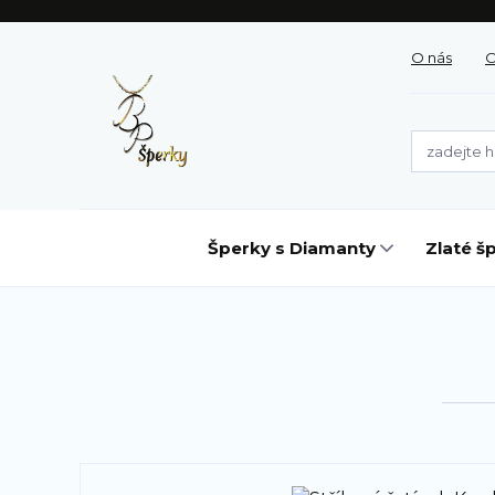
O nás
O
Šperky s Diamanty
Zlaté š