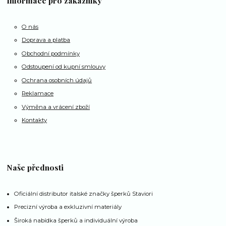
Informace pro zákazníky
O nás
Doprava a platba
Obchodní podmínky
Odstoupení od kupní smlouvy
Ochrana osobních údajů
Reklamace
Výměna a vrácení zboží
Kontakty
Naše přednosti
Oficiální distributor italské značky šperků Staviori
Precizní výroba a exkluzivní materiály
Široká nabídka šperků a individuální výroba