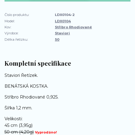
Číslo produktu:
LDX0104-2
Model:
LDX0104
Kov:
Stříbro Rhodiované
Výrobce:
Staviori
Délka řetízku:
50
Kompletní specifikace
Staviori Řetízek.
BENÁTSKÁ KOSTKA.
Stříbro Rhodiované 0,925.
Šířka 1,2 mm.
Velikosti:
45 cm (3,95g)
50 cm (4,20g)
Vyprodáno!