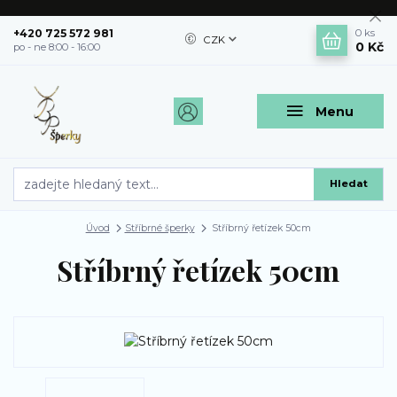
+420 725 572 981
0
ks
CZK
0 Kč
po - ne 8:00 - 16:00
Menu
Hledat
Úvod
Stříbrné šperky
Stříbrný řetízek 50cm
Stříbrný řetízek 50cm