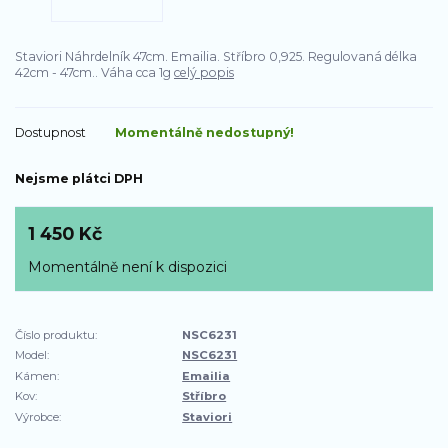
Staviori Náhrdelník 47cm. Emailia. Stříbro 0,925. Regulovaná délka
42cm - 47cm.. Váha cca 1g
celý popis
Dostupnost
Momentálně nedostupný!
Nejsme plátci DPH
1 450 Kč
Momentálně není k dispozici
Číslo produktu:
NSC6231
Model:
NSC6231
Kámen:
Emailia
Kov:
Stříbro
Výrobce:
Staviori