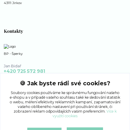
43111 Jirkov
Kontakty
BP - Šperky
Jan Bidař
+420 725 572 981
po - ne 8:00 - 16:00
🍪 Jak byste rádi své cookies?
bp-sperky@seznam.cz
Soubory cookies používáme ke správnému fungování našeho
e-shopu a v případě vašeho souhlasu také ke sledování statistik
o webu, měření efektivity reklamních kampaní, zapamatování
vašeho oblíbeného nastavení při používání stránek, či
zobrazení reklam odpovídajících vašim preferencím.
Více k
využití cookies