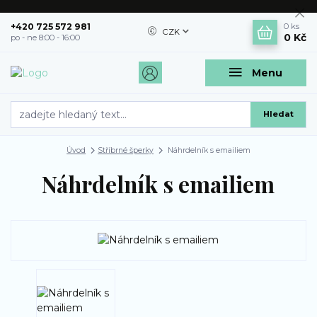
+420 725 572 981
0
ks
CZK
0 Kč
po - ne 8:00 - 16:00
Menu
Hledat
Úvod
Stříbrné šperky
Náhrdelník s emailiem
Náhrdelník s emailiem