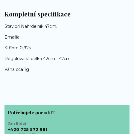
Kompletní specifikace
Staviori Náhrdelník 47cm.
Emailia.
Stříbro 0,925.
Regulovaná délka 42cm - 47cm..
Váha cca 1g
Potřebujete poradit?
Jan Bidař
+420 725 572 981