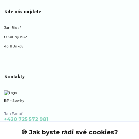
Kde nás najdete
Jan Bidař
U Sauny 1532
43111 Jirkov
Kontakty
BP - Šperky
Jan Bidař
+420 725 572 981
po - ne 8:00 - 16:00
🍪 Jak byste rádi své cookies?