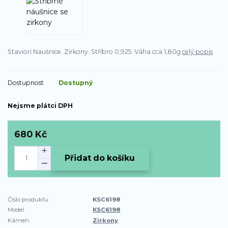
Staviori Naušnice. Zirkony. Stříbro 0,925. Váha cca 1,80g
celý popis
Dostupnost
Dostupný
Nejsme plátci DPH
680 Kč
Přidat do košíku
Číslo produktu:
KSC6198
Model:
KSC6198
Kámen:
Zirkony