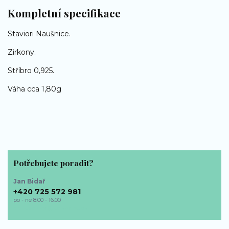
Kompletní specifikace
Staviori Naušnice.
Zirkony.
Stříbro 0,925.
Váha cca 1,80g
Potřebujete poradit?
Jan Bidař
+420 725 572 981
po - ne 8:00 - 16:00
bp-sperky@seznam.cz