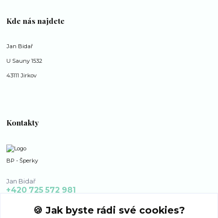
Kde nás najdete
Jan Bidař
U Sauny 1532
43111 Jirkov
Kontakty
BP - Šperky
Jan Bidař
+420 725 572 981
po - ne 8:00 - 16:00
🍪 Jak byste rádi své cookies?