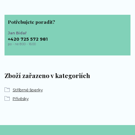
Potřebujete poradit?
Jan Bidař
+420 725 572 981
po - ne 8:00 - 16:00
bp-sperky@seznam.cz
Zboží zařazeno v kategoriích
Stříbrné šperky
Přívěsky