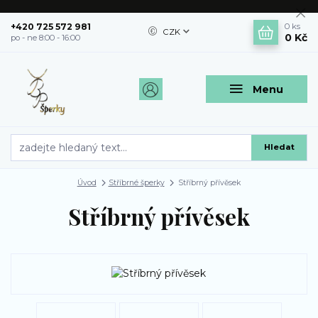
+420 725 572 981
0
ks
CZK
0 Kč
po - ne 8:00 - 16:00
Menu
Hledat
Úvod
Stříbrné šperky
Stříbrný přívěsek
Stříbrný přívěsek