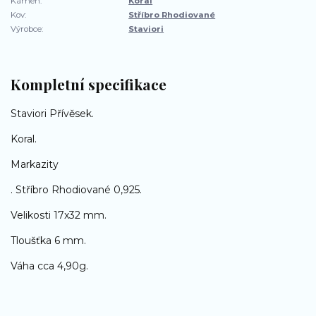
Kámen:
Koral
Kov:
Stříbro Rhodiované
Výrobce:
Staviori
Kompletní specifikace
Staviori Přívěsek.
Koral.
Markazity
. Stříbro Rhodiované 0,925.
Velikosti 17x32 mm.
Tloušťka 6 mm.
Váha cca 4,90g.