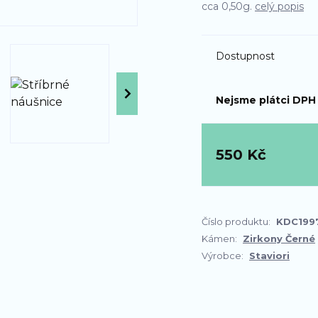
cca 0,50g.
celý popis
Dostupnost
Nejsme plátci DPH
550 Kč
Číslo produktu:
KDC199
Kámen:
Zirkony Černé
Výrobce:
Staviori