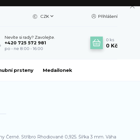
CZK
Přihlášení
Nevíte si rady? Zavolejte.
0
ks
+420 725 572 981
0 Kč
po - ne 8:00 - 16:00
nubní prsteny
Medailonek
ony Černé. Stříbro Rhodiované 0,925. Šířka 3 mm. Váha