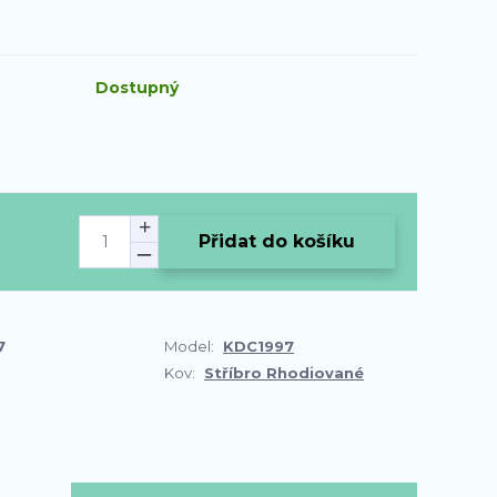
Dostupný
Přidat do košíku
7
Model:
KDC1997
Kov:
Stříbro Rhodiované