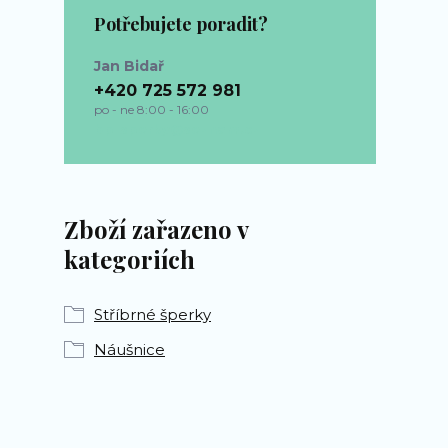
Potřebujete poradit?
Jan Bidař
+420 725 572 981
po - ne 8:00 - 16:00
bp-sperky@seznam.cz
Zboží zařazeno v
kategoriích
Stříbrné šperky
Náušnice