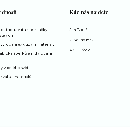
ednosti
Kde nás najdete
í distributor italské značky
Jan Bidař
taviori
U Sauny 1532
 výroba a exkluzivní materiály
43111 Jirkov
abídka šperků a individuální
y z celého světa
 kvalita materiálů