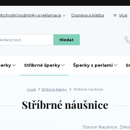
bchodní podmínky a reklamace
Doprava a platba
Více
Hledat
perky
Stříbrné šperky
Šperky s perlami
S
Úvod
Stříbrné šperky
Stříbrné náušnice
Stříbrné náušnice
Staviori Naušnice. Zirk