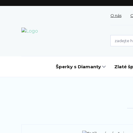
O nás
O
Šperky s Diamanty
Zlaté š