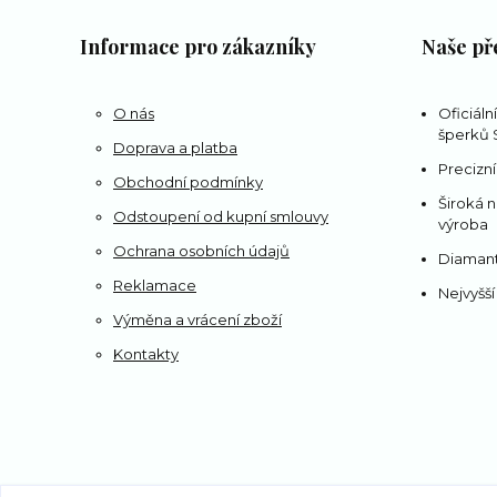
Informace pro zákazníky
Naše př
O nás
Oficiáln
šperků S
Doprava a platba
Precizní
Obchodní podmínky
Široká n
Odstoupení od kupní smlouvy
výroba
Ochrana osobních údajů
Diamant
Reklamace
Nejvyšší
Výměna a vrácení zboží
Kontakty