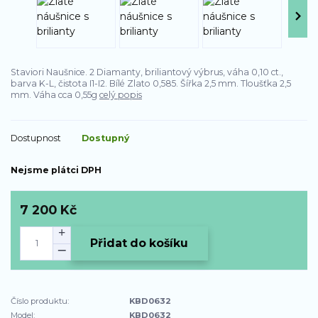
Staviori Naušnice. 2 Diamanty, briliantový výbrus, váha 0,10 ct.,
barva K-L, čistota I1-I2. Bílé Zlato 0,585. Šířka 2,5 mm. Tloušťka 2,5
mm. Váha cca 0,55g
celý popis
Dostupnost
Dostupný
Nejsme plátci DPH
7 200 Kč
Přidat do košíku
Číslo produktu:
KBD0632
Model:
KBD0632