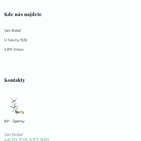
Kde nás najdete
Jan Bidař
U Sauny 1532
43111 Jirkov
Kontakty
BP - Šperky
Jan Bidař
+420 725 572 981