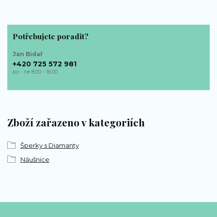
Potřebujete poradit?
Jan Bidař
+420 725 572 981
po - ne 8:00 - 16:00
bp-sperky@seznam.cz
Zboží zařazeno v kategoriích
Šperky s Diamanty
Náušnice