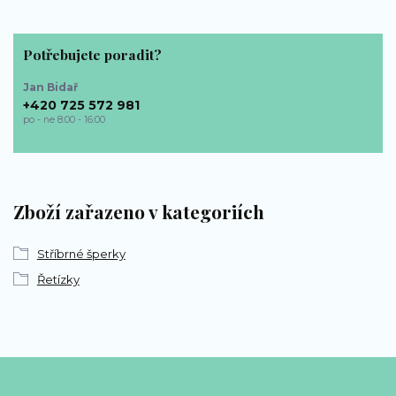
Potřebujete poradit?
Jan Bidař
+420 725 572 981
po - ne 8:00 - 16:00
bp-sperky@seznam.cz
Zboží zařazeno v kategoriích
Stříbrné šperky
Řetízky