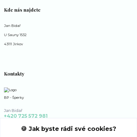
Kde nás najdete
Jan Bidař
U Sauny 1532
43111 Jirkov
Kontakty
BP - Šperky
Jan Bidař
+420 725 572 981
po - ne 8:00 - 16:00
🍪 Jak byste rádi své cookies?
bp-sperky@seznam.cz