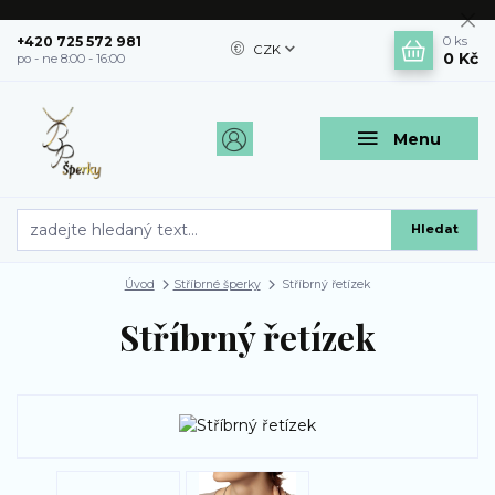
+420 725 572 981
0
ks
CZK
0 Kč
po - ne 8:00 - 16:00
Menu
Hledat
Úvod
Stříbrné šperky
Stříbrný řetízek
Stříbrný řetízek