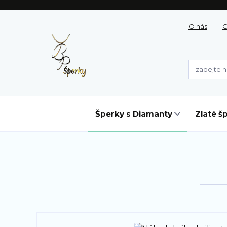
O nás
O
Šperky s Diamanty
Zlaté š