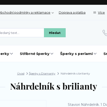
bchodní podmínky a reklamace
Doprava a platba
Více
Hledat
perky
Stříbrné šperky
Šperky s perlami
S
Úvod
Šperky s Diamanty
Náhrdelník s brilianty
Náhrdelník s brilianty
Staviori Náhrdelník. 1 Di