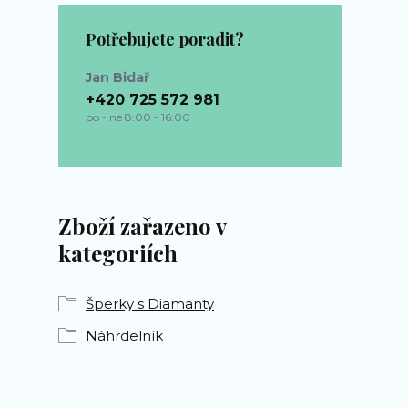
Potřebujete poradit?
Jan Bidař
+420 725 572 981
po - ne 8:00 - 16:00
bp-sperky@seznam.cz
Zboží zařazeno v
kategoriích
Šperky s Diamanty
Náhrdelník