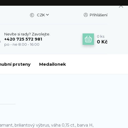
CZK
Přihlášení
Nevíte si rady? Zavolejte.
0
ks
+420 725 572 981
0 Kč
po - ne 8:00 - 16:00
nubní prsteny
Medailonek
amant, briliantový výbrus, váha 0,15 ct., barva H,