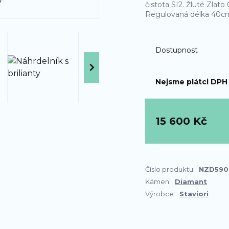
čistota SI2. Žluté Zlat
Regulovaná délka 40c
Dostupnost
Nejsme plátci DPH
15 600 Kč
Číslo produktu:
NZD590
Kámen:
Diamant
Výrobce:
Staviori