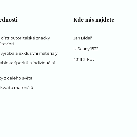
ednosti
Kde nás najdete
í distributor italské značky
Jan Bidař
taviori
U Sauny 1532
 výroba a exkluzivní materiály
43111 Jirkov
abídka šperků a individuální
y z celého světa
 kvalita materiálů