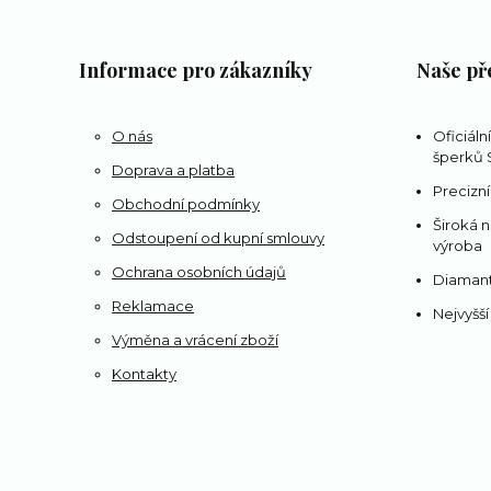
Informace pro zákazníky
Naše př
O nás
Oficiáln
šperků S
Doprava a platba
Precizní
Obchodní podmínky
Široká n
Odstoupení od kupní smlouvy
výroba
Ochrana osobních údajů
Diamant
Reklamace
Nejvyšší
Výměna a vrácení zboží
Kontakty