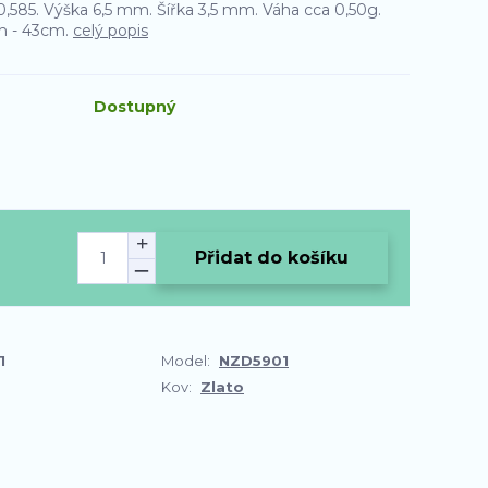
o 0,585. Výška 6,5 mm. Šířka 3,5 mm. Váha cca 0,50g.
m - 43cm.
celý popis
Dostupný
Přidat do košíku
1
Model:
NZD5901
Kov:
Zlato