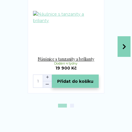
Náušnice s tanzanity a brilianty
Přívěsek s 
Dodání 4 týdny
19 900 Kč
Přidat do košíku