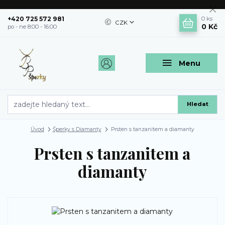
+420 725 572 981
0
ks
CZK
0 Kč
po - ne 8:00 - 16:00
Menu
Hledat
Úvod
Šperky s Diamanty
Prsten s tanzanitem a diamanty
Prsten s tanzanitem a
diamanty