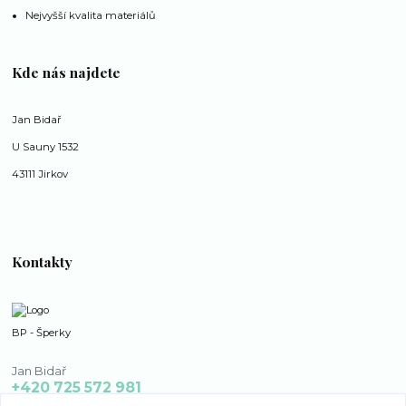
Nejvyšší kvalita materiálů
Kde nás najdete
Jan Bidař
U Sauny 1532
43111 Jirkov
Kontakty
BP - Šperky
Jan Bidař
+420 725 572 981
po - ne 8:00 - 16:00