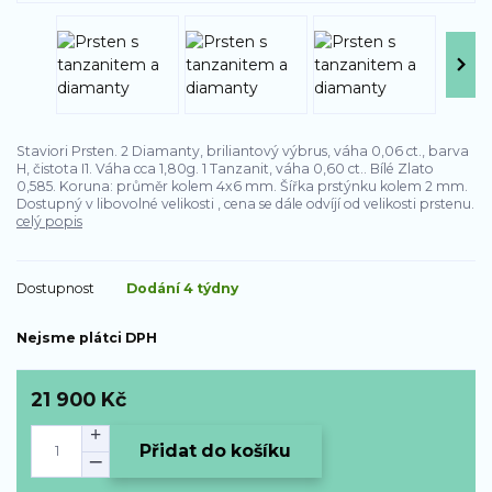
Staviori Prsten. 2 Diamanty, briliantový výbrus, váha 0,06 ct., barva
H, čistota I1. Váha cca 1,80g. 1 Tanzanit, váha 0,60 ct.. Bílé Zlato
0,585. Koruna: průměr kolem 4x6 mm. Šířka prstýnku kolem 2 mm.
Dostupný v libovolné velikosti , cena se dále odvíjí od velikosti prstenu.
celý popis
Dostupnost
Dodání 4 týdny
Nejsme plátci DPH
21 900 Kč
Přidat do košíku