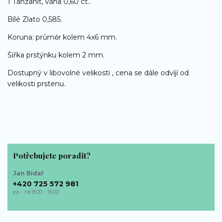
1 Tanzanit, váha 0,60 ct..
Bílé Zlato 0,585.
Koruna: průměr kolem 4x6 mm.
Šířka prstýnku kolem 2 mm.
Dostupný v libovolné velikosti , cena se dále odvíjí od
velikosti prstenu.
Potřebujete poradit?
Jan Bidař
+420 725 572 981
po - ne 8:00 - 16:00
bp-sperky@seznam.cz