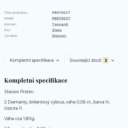
Číslo produktu:
PBD1922T
Model:
PBD1922T
Kámen:
Tanzanit
Kov:
Zlato
Výrobce:
Staviori
Kompletní specifikace
Související zboží
2
Kompletní specifikace
Staviori Prsten.
2 Diamanty, briliantový výbrus, váha 0,06 ct., barva H,
čistota I1.
Váha cca 1,80g.