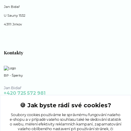
Jan Bidař
U Sauny 1532
43111 Jirkov
Kontakty
BP - Šperky
Jan Bidař
+420 725 572 981
po - ne 8:00 - 16:00
🍪 Jak byste rádi své cookies?
bp-sperky@seznam.cz
Soubory cookies používáme ke správnému fungování našeho
e-shopu a v případě vašeho souhlasu také ke sledování statistik
o webu, měření efektivity reklamních kampaní, zapamatování
vašeho oblíbeného nastavení při používání stránek, či