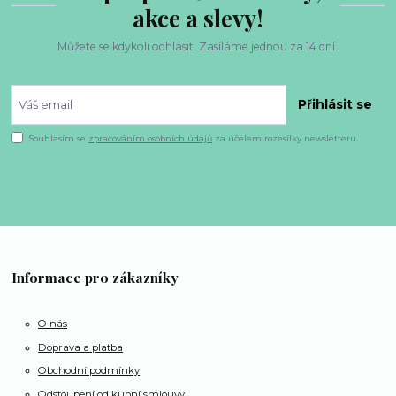
akce a slevy!
Můžete se kdykoli odhlásit. Zasíláme jednou za 14 dní.
Přihlásit se
Souhlasím se
zpracováním osobních údajů
za účelem rozesílky newsletteru.
Informace pro zákazníky
O nás
Doprava a platba
Obchodní podmínky
Odstoupení od kupní smlouvy