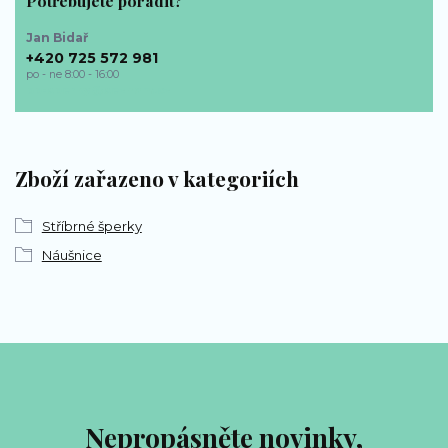
Potřebujete poradit?
Jan Bidař
+420 725 572 981
po - ne 8:00 - 16:00
bp-sperky@seznam.cz
Zboží zařazeno v kategoriích
Stříbrné šperky
Náušnice
Nepropásněte novinky,