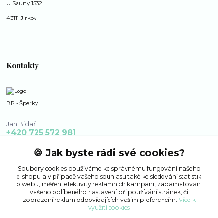
U Sauny 1532
43111 Jirkov
Kontakty
BP - Šperky
Jan Bidař
+420 725 572 981
po - ne 8:00 - 16:00
🍪 Jak byste rádi své cookies?
bp-sperky@seznam.cz
Soubory cookies používáme ke správnému fungování našeho
e-shopu a v případě vašeho souhlasu také ke sledování statistik
o webu, měření efektivity reklamních kampaní, zapamatování
vašeho oblíbeného nastavení při používání stránek, či
zobrazení reklam odpovídajících vašim preferencím.
Více k
využití cookies