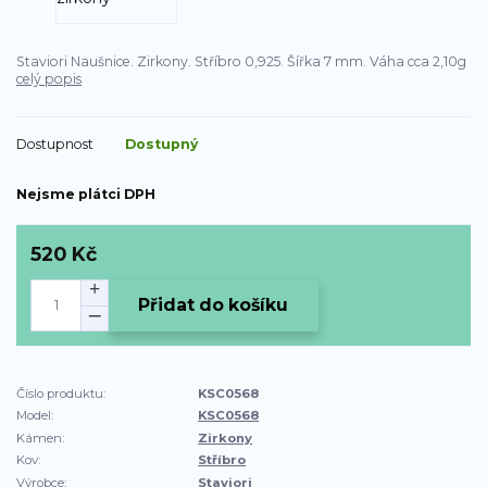
Staviori Naušnice. Zirkony. Stříbro 0,925. Šířka 7 mm. Váha cca 2,10g
celý popis
Dostupnost
Dostupný
Nejsme plátci DPH
520 Kč
Přidat do košíku
Číslo produktu:
KSC0568
Model:
KSC0568
Kámen:
Zirkony
Kov:
Stříbro
Výrobce:
Staviori