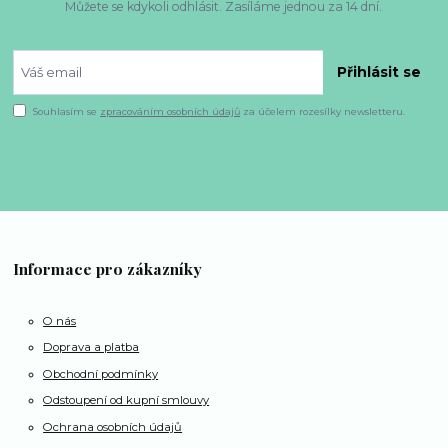
Můžete se kdykoli odhlásit. Zasíláme jednou za 14 dní.
Přihlásit se
Souhlasím se
zpracováním osobních údajů
za účelem rozesílky newsletteru.
Informace pro zákazníky
O nás
Doprava a platba
Obchodní podmínky
Odstoupení od kupní smlouvy
Ochrana osobních údajů