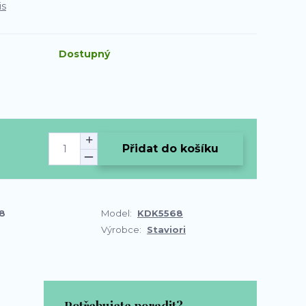
is
Dostupný
Přidat do košíku
8
Model:
KDK5568
Výrobce:
Staviori