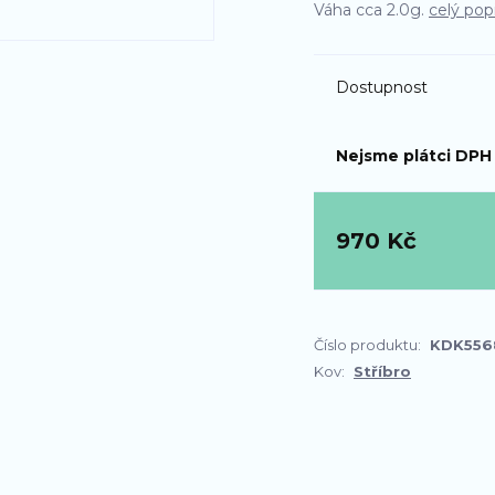
Váha cca 2.0g.
celý pop
Dostupnost
Nejsme plátci DPH
970 Kč
Číslo produktu:
KDK556
Kov:
Stříbro