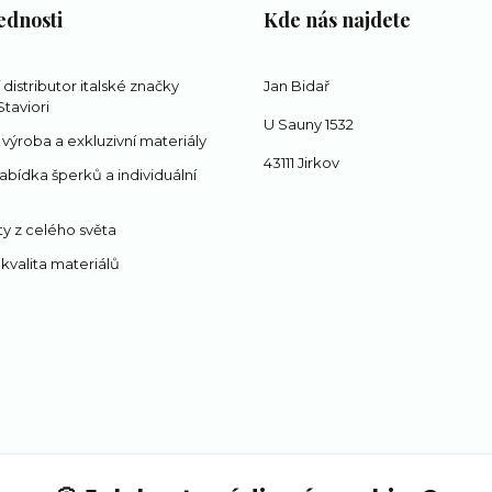
ednosti
Kde nás najdete
í distributor italské značky
Jan Bidař
taviori
U Sauny 1532
 výroba a exkluzivní materiály
43111 Jirkov
abídka šperků a individuální
y z celého světa
 kvalita materiálů