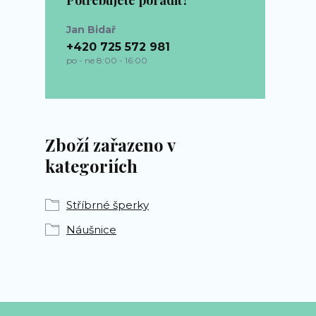
Potřebujete poradit?
Jan Bidař
+420 725 572 981
po - ne 8:00 - 16:00
bp-sperky@seznam.cz
Zboží zařazeno v
kategoriích
Stříbrné šperky
Náušnice