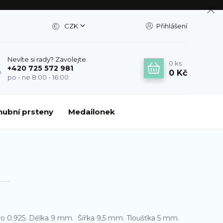
CZK
Přihlášení
Nevíte si rady? Zavolejte.
0
ks
+420 725 572 981
0 Kč
po - ne 8:00 - 16:00
nubní prsteny
Medailonek
bro 0.925. Délka 9 mm. Šířka 9,5 mm. Tloušťka 5 mm.