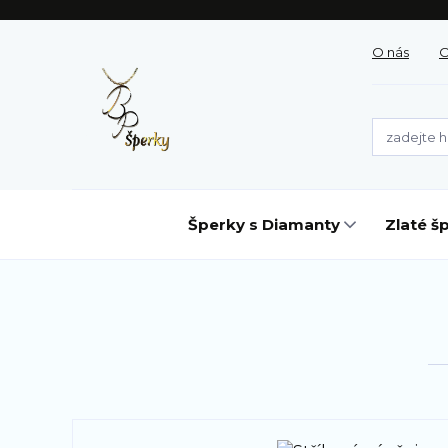
O nás
O
Šperky s Diamanty
Zlaté š