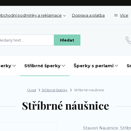
bchodní podmínky a reklamace
Doprava a platba
Více
Hledat
perky
Stříbrné šperky
Šperky s perlami
S
Úvod
Stříbrné šperky
Stříbrné náušnice
Stříbrné náušnice
Staviori Naušnice. Stří