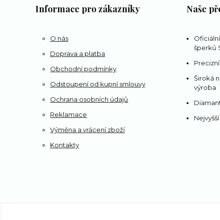
Informace pro zákazníky
Naše př
O nás
Oficiáln
šperků S
Doprava a platba
Precizní
Obchodní podmínky
Široká n
Odstoupení od kupní smlouvy
výroba
Ochrana osobních údajů
Diamant
Reklamace
Nejvyšší
Výměna a vrácení zboží
Kontakty