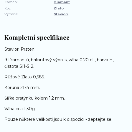
Kámen:
Diamant
Kov:
Zlato
Výrobce:
Staviori
Kompletní specifikace
Staviori Prsten.
9 Diamantů, briliantový výbrus, váha 0,20 ct., barva H,
čistota SI1-SI2.
Růžové Zlato 0,585.
Koruna 21x4 mm.
Šířka prstýnku kolem 1,2 mm.
Váha cca 1,30g.
Pouze některé velikosti jsou k dispozici - zeptejte se.