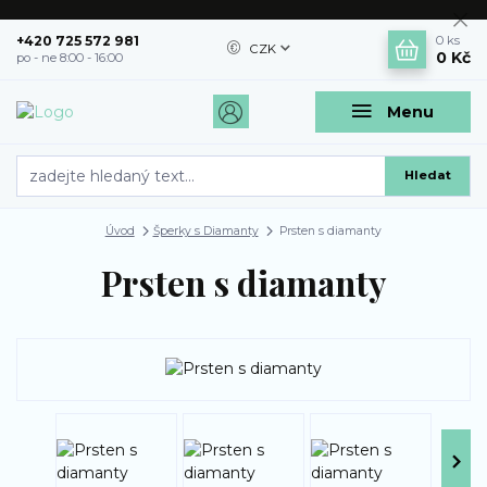
+420 725 572 981
0
ks
CZK
0 Kč
po - ne 8:00 - 16:00
Menu
Hledat
Úvod
Šperky s Diamanty
Prsten s diamanty
Prsten s diamanty