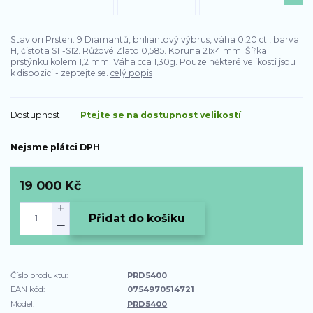
Staviori Prsten. 9 Diamantů, briliantový výbrus, váha 0,20 ct., barva
H, čistota SI1-SI2. Růžové Zlato 0,585. Koruna 21x4 mm. Šířka
prstýnku kolem 1,2 mm. Váha cca 1,30g. Pouze některé velikosti jsou
k dispozici - zeptejte se.
celý popis
Dostupnost
Ptejte se na dostupnost velikostí
Nejsme plátci DPH
19 000 Kč
Přidat do košíku
Číslo produktu:
PRD5400
EAN kód:
0754970514721
Model:
PRD5400