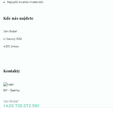
Nejvyšší kvalita materiálů
Kde nás najdete
Jan Bidař
U Sauny 1532
43111 Jirkov
Kontakty
BP - Šperky
Jan Bidař
+420 725 572 981
po - ne 8:00 - 16:00