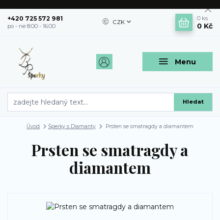
+420 725 572 981
0
ks
CZK
0 Kč
po - ne 8:00 - 16:00
Menu
Hledat
Úvod
Šperky s Diamanty
Prsten se smatragdy a diamantem
Prsten se smatragdy a
diamantem