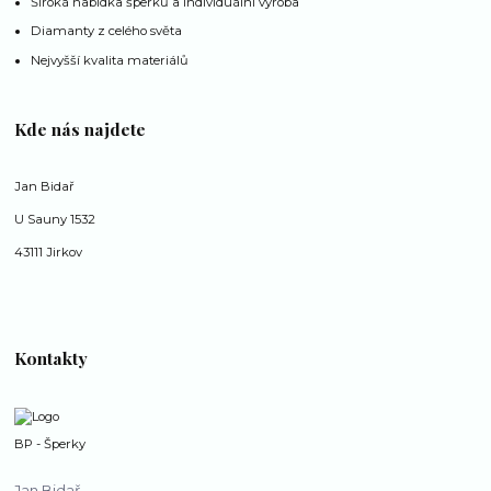
Široká nabídka šperků a individuální výroba
Diamanty z celého světa
Nejvyšší kvalita materiálů
Kde nás najdete
Jan Bidař
U Sauny 1532
43111 Jirkov
Kontakty
BP - Šperky
Jan Bidař