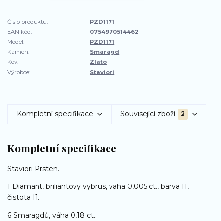
Číslo produktu:
PZD1171
EAN kód:
0754970514462
Model:
PZD1171
Kámen:
Smaragd
Kov:
Zlato
Výrobce:
Staviori
Kompletní specifikace
Související zboží
2
Kompletní specifikace
Staviori Prsten.
1 Diamant, briliantový výbrus, váha 0,005 ct., barva H,
čistota I1.
6 Smaragdů, váha 0,18 ct..