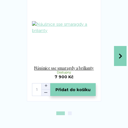
Náušnice sse smaragdy a brilianty
Přívěsek s
Dostupný
7 900 Kč
Přidat do košíku