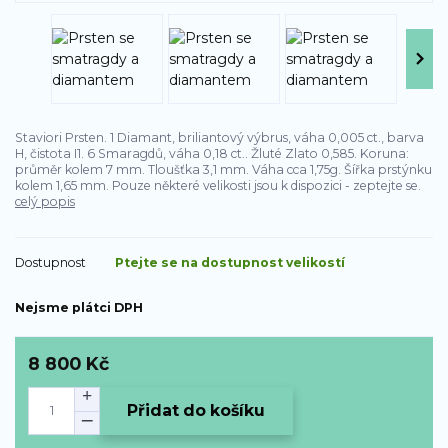
Staviori Prsten. 1 Diamant, briliantový výbrus, váha 0,005 ct., barva
H, čistota I1. 6 Smaragdů, váha 0,18 ct.. Žluté Zlato 0,585. Koruna:
průměr kolem 7 mm. Tloušťka 3,1 mm. Váha cca 1,75g. Šířka prstýnku
kolem 1,65 mm. Pouze některé velikosti jsou k dispozici - zeptejte se.
celý popis
Dostupnost
Ptejte se na dostupnost velikostí
Nejsme plátci DPH
8 800 Kč
Přidat do košíku