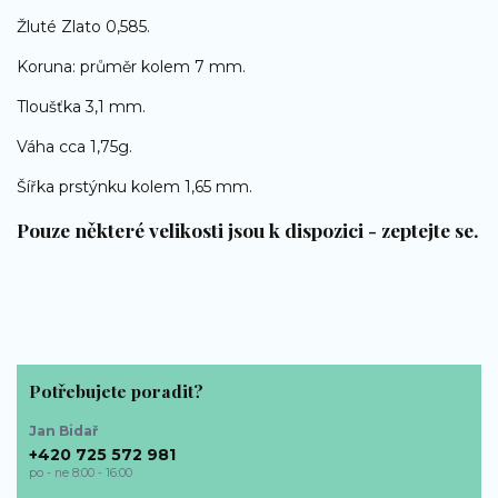
Žluté Zlato 0,585.
Koruna: průměr kolem 7 mm.
Tloušťka 3,1 mm.
Váha cca 1,75g.
Šířka prstýnku kolem 1,65 mm.
Pouze některé velikosti jsou k dispozici - zeptejte se.
Potřebujete poradit?
Jan Bidař
+420 725 572 981
po - ne 8:00 - 16:00
bp-sperky@seznam.cz