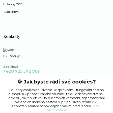
U Sauny 1532
43111 Jirkov
Kontakty
BP - Šperky
Jan Bidař
+420 725 572 981
po - ne 8:00 - 16:00
🍪 Jak byste rádi své cookies?
bp-sperky@seznam.cz
Soubory cookies používáme ke správnému fungování našeho
e-shopu a v případě vašeho souhlasu také ke sledování statistik
o webu, měření efektivity reklamních kampaní, zapamatování
vašeho oblíbeného nastavení při používání stránek, či
zobrazení reklam odpovídajících vašim preferencím.
Více k
využití cookies