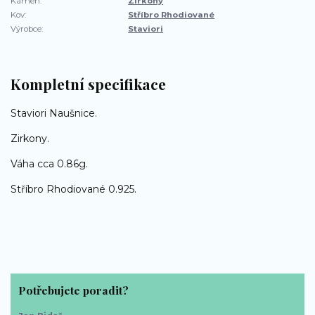
Kámen:
Zirkony
Kov:
Stříbro Rhodiované
Výrobce:
Staviori
Kompletní specifikace
Staviori Naušnice.
Zirkony.
Váha cca 0.86g.
Stříbro Rhodiované 0.925.
Potřebujete poradit?