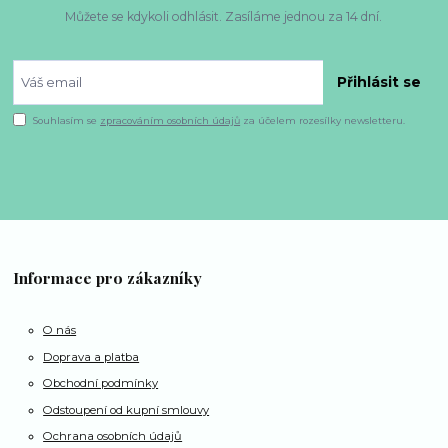
Můžete se kdykoli odhlásit. Zasíláme jednou za 14 dní.
Přihlásit se
Souhlasím se
zpracováním osobních údajů
za účelem rozesílky newsletteru.
Informace pro zákazníky
O nás
Doprava a platba
Obchodní podmínky
Odstoupení od kupní smlouvy
Ochrana osobních údajů