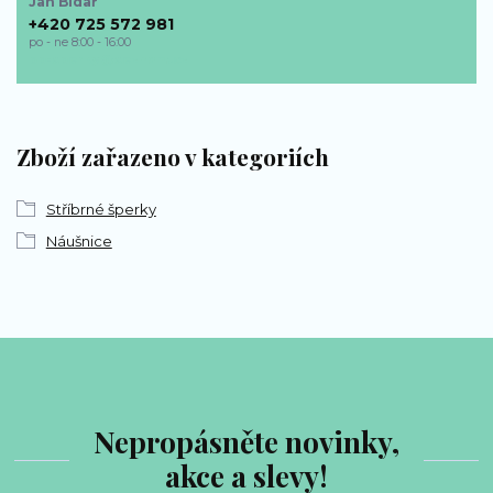
Jan Bidař
+420 725 572 981
po - ne 8:00 - 16:00
bp-sperky@seznam.cz
Zboží zařazeno v kategoriích
Stříbrné šperky
Náušnice
Nepropásněte novinky,
akce a slevy!