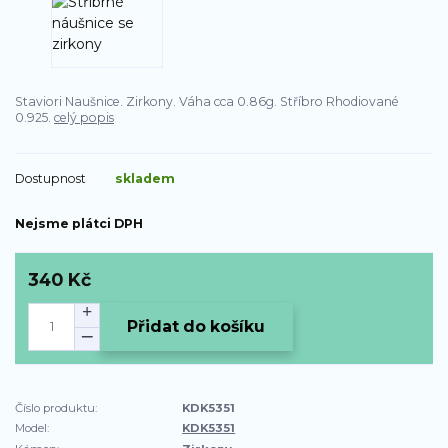
Staviori Naušnice. Zirkony. Váha cca 0.86g. Stříbro Rhodiované
0.925.
celý popis
Dostupnost
skladem
Nejsme plátci DPH
340 Kč
Přidat do košíku
Číslo produktu:
KDK5351
Model:
KDK5351