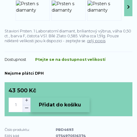
Staviori Prsten. 1 Laboratorní diamant, briliantový výbrus, váha 0,50
ct., barva F, čistota VS1. Bílé Zlato 0,585. Váha cca 1,91g. Pouze
některé velikosti jsou k dispozici - zeptejte se.
celý popis
Dostupnost
Ptejte se na dostupnost velikostí
Nejsme plátci DPH
43 500 Kč
Přidat do košíku
Číslo produktu:
PBD4693
EAN kód:
0754970516374