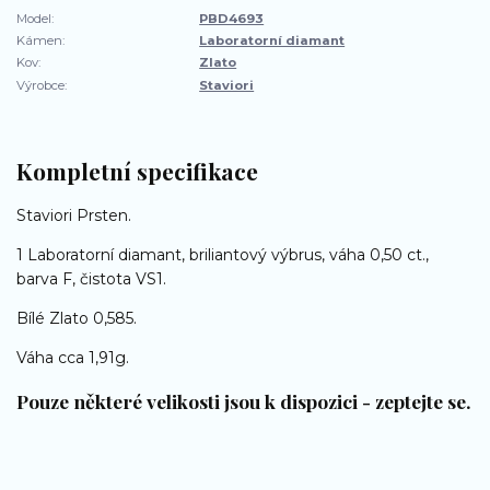
Model:
PBD4693
Kámen:
Laboratorní diamant
Kov:
Zlato
Výrobce:
Staviori
Kompletní specifikace
Staviori Prsten.
1 Laboratorní diamant, briliantový výbrus, váha 0,50 ct.,
barva F, čistota VS1.
Bílé Zlato 0,585.
Váha cca 1,91g.
Pouze některé velikosti jsou k dispozici - zeptejte se.