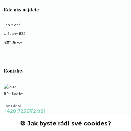
Kde nás najdete
Jan Bidař
U Sauny 1532
43111 Jirkov
Kontakty
BP - Šperky
Jan Bidař
+420 725 572 981
po - ne 8:00 - 16:00
🍪 Jak byste rádi své cookies?
bp-sperky@seznam.cz