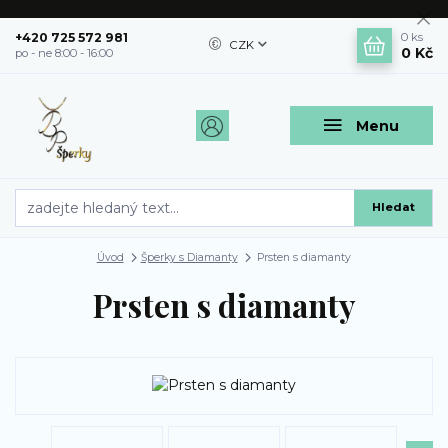
+420 725 572 981
0
ks
CZK
0 Kč
po - ne 8:00 - 16:00
Menu
Hledat
Úvod
Šperky s Diamanty
Prsten s diamanty
Prsten s diamanty