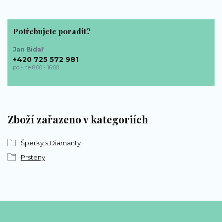
Potřebujete poradit?
Jan Bidař
+420 725 572 981
po - ne 8:00 - 16:00
bp-sperky@seznam.cz
Zboží zařazeno v kategoriích
Šperky s Diamanty
Prsteny