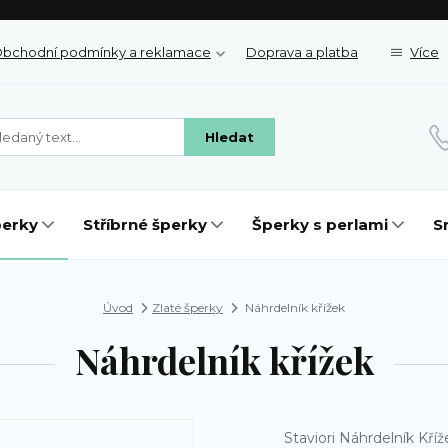
bchodní podmínky a reklamace
Doprava a platba
Více
Hledat
perky
Stříbrné šperky
Šperky s perlami
S
Úvod
Zlaté šperky
Náhrdelník křížek
Náhrdelník křížek
Staviori Náhrdelník Kříž