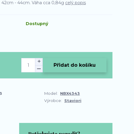
a 42cm - 44cm. Váha cca 0,84g
celý popis
Dostupný
Přidat do košíku
3
Model:
NBX4343
Výrobce:
Staviori