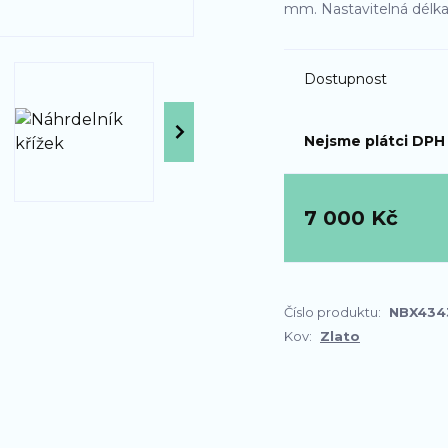
mm. Nastavitelná délk
Dostupnost
Nejsme plátci DPH
7 000 Kč
Číslo produktu:
NBX434
Kov:
Zlato