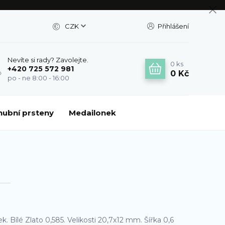
CZK
Přihlášení
Nevíte si rady? Zavolejte.
0
ks
+420 725 572 981
0 Kč
po - ne 8:00 - 16:00
nubní prsteny
Medailonek
ek. Bílé Zlato 0,585. Velikosti 20,7x12 mm. Šířka 0,6