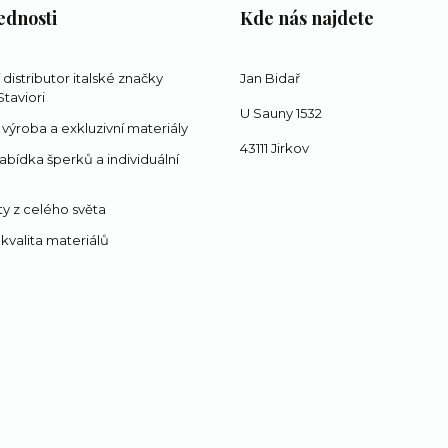
ednosti
Kde nás najdete
í distributor italské značky
Jan Bidař
taviori
U Sauny 1532
 výroba a exkluzivní materiály
43111 Jirkov
abídka šperků a individuální
y z celého světa
 kvalita materiálů