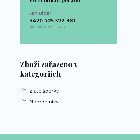
Potřebujete poradit?
Jan Bidař
+420 725 572 981
po - ne 8:00 - 16:00
bp-sperky@seznam.cz
Zboží zařazeno v
kategoriích
Zlaté šperky
Náhrdelníky