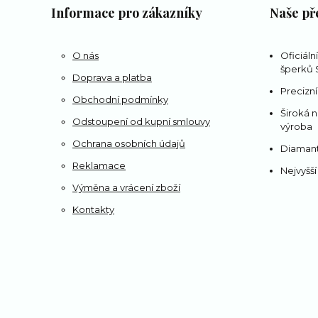
Informace pro zákazníky
Naše př
O nás
Oficiáln
šperků S
Doprava a platba
Precizní
Obchodní podmínky
Široká n
Odstoupení od kupní smlouvy
výroba
Ochrana osobních údajů
Diamant
Reklamace
Nejvyšší
Výměna a vrácení zboží
Kontakty