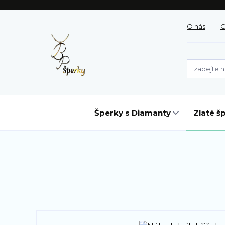
O nás
O
Šperky s Diamanty
Zlaté š