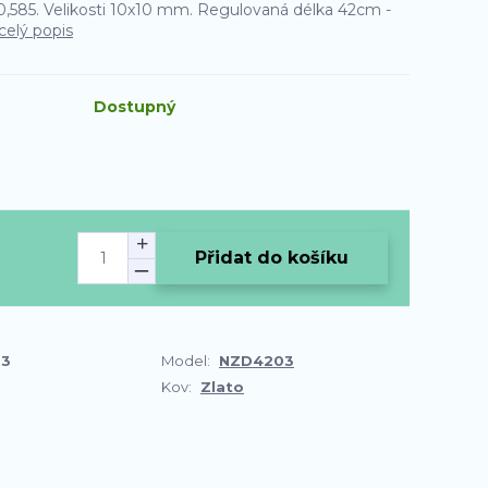
o 0,585. Velikosti 10x10 mm. Regulovaná délka 42cm -
celý popis
Dostupný
Přidat do košíku
03
Model:
NZD4203
Kov:
Zlato