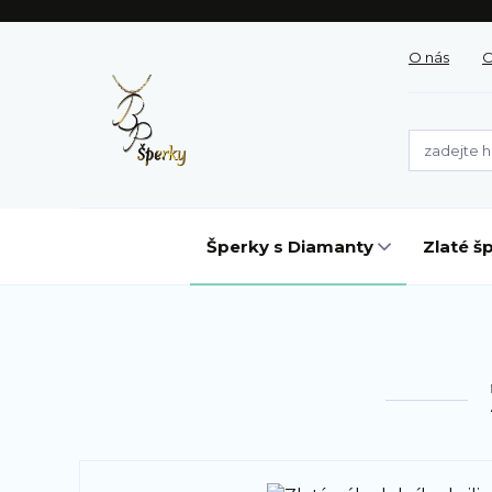
O nás
O
Šperky s Diamanty
Zlaté š