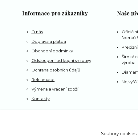
Informace pro zákazníky
Naše př
O nás
Oficiáln
šperků S
Doprava a platba
Precizní
Obchodní podmínky
Široká n
Odstoupení od kupní smlouvy
výroba
Ochrana osobních údajů
Diamant
Reklamace
Nejvyšší
Výměna a vrácení zboží
Kontakty
Soubory cookies