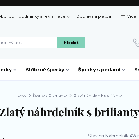
bchodní podmínky a reklamace
Doprava a platba
Více
Hledat
perky
Stříbrné šperky
Šperky s perlami
S
Úvod
Šperky s Diamanty
Zlatý náhrdelník s brilianty
Zlatý náhrdelník s briliant
Staviori Náhrdelník 42cm