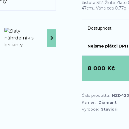
čistota SI2. Žluté Zlat
47cm.. Váha cca 0,77g.
Dostupnost
Nejsme plátci DPH
8 000 Kč
Číslo produktu:
NZD42
Kámen:
Diamant
Výrobce:
Staviori