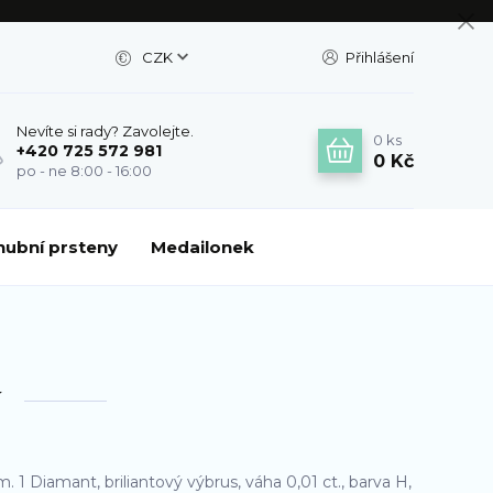
CZK
Přihlášení
Nevíte si rady? Zavolejte.
0
ks
+420 725 572 981
0 Kč
po - ne 8:00 - 16:00
nubní prsteny
Medailonek
y
. 1 Diamant, briliantový výbrus, váha 0,01 ct., barva H,