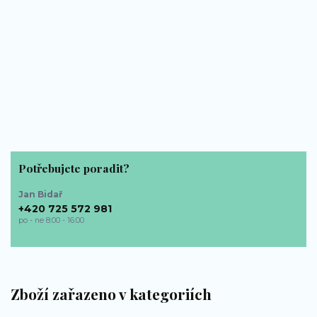
Potřebujete poradit?
Jan Bidař
+420 725 572 981
po - ne 8:00 - 16:00
bp-sperky@seznam.cz
Zboží zařazeno v kategoriích