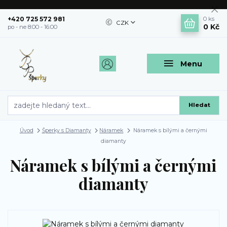
+420 725 572 981
0
ks
CZK
0 Kč
po - ne 8:00 - 16:00
Menu
Hledat
Úvod
Šperky s Diamanty
Náramek
Náramek s bílými a černými
diamanty
Náramek s bílými a černými
diamanty