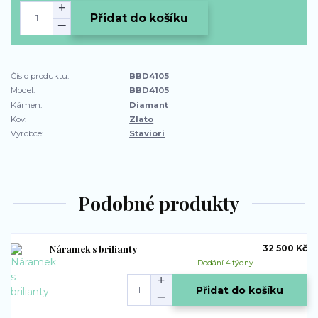
Přidat do košíku
Číslo produktu:
BBD4105
Model:
BBD4105
Kámen:
Diamant
Kov:
Zlato
Výrobce:
Staviori
Podobné produkty
Náramek s brilianty
32 500 Kč
Dodání 4 týdny
Přidat do košíku