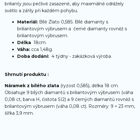
brilianty jsou pečlivě zasazené, aby maximálně odrážely
světlo a zářily při každém pohybu.
Materiál:
Bílé Zlato 0,585. Bílé diamanty s
briliantovým výbrusem a černé diamanty rovněž s
briliantovým výbrusem.
Délka
18cm.
Váha:
cca 1,48g.
Doba dodání:
4 týdny - zakázková výroba.
Shrnutí produktu :
Náramek z bílého zlata
(ryzost 0,585), délka 18 cm.
Obsahuje 9 bílých diamantů s briliantovým výbrusem (váha
0,08 ct, barva H, čistota SI2) a 9 černých diamantů rovněž s
briliantovým výbrusem (váha 0,08 ct). Rozměry: 9 × 23 mm,
šířka 3,9 mm.