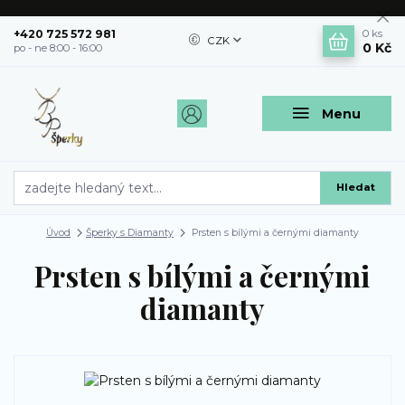
+420 725 572 981
0
ks
CZK
0 Kč
po - ne 8:00 - 16:00
Menu
Hledat
Úvod
Šperky s Diamanty
Prsten s bílými a černými diamanty
Prsten s bílými a černými
diamanty