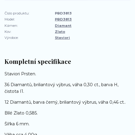
Číslo produktu:
PBD3813
Model:
PBD3813
Kámen:
Diamant
Kov:
Zlato
Výrobce:
Staviori
Kompletní specifikace
Staviori Prsten.
36 Diamantů, briliantový výbrus, váha 0,30 ct., barva H,
čistota I1.
12 Diamantů, barva černý, briliantový výbrus, váha 0,46 ct..
Bílé Zlato 0,585.
Šířka 6 mm.
Váha cca 4,00g.