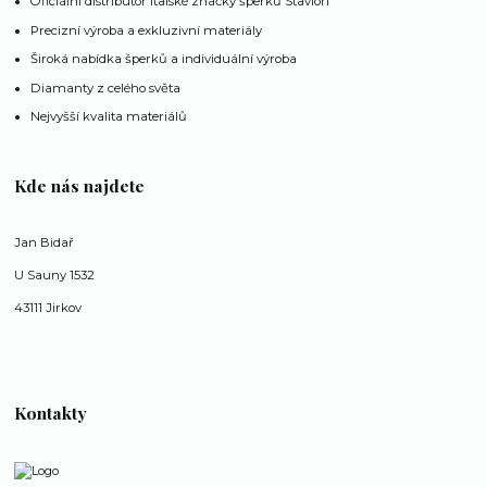
Oficiální distributor italské značky šperků Staviori
Precizní výroba a exkluzivní materiály
Široká nabídka šperků a individuální výroba
Diamanty z celého světa
Nejvyšší kvalita materiálů
Kde nás najdete
Jan Bidař
U Sauny 1532
43111 Jirkov
Kontakty