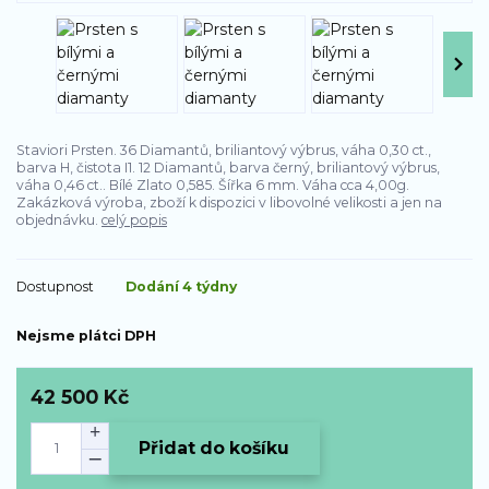
Staviori Prsten. 36 Diamantů, briliantový výbrus, váha 0,30 ct.,
barva H, čistota I1. 12 Diamantů, barva černý, briliantový výbrus,
váha 0,46 ct.. Bílé Zlato 0,585. Šířka 6 mm. Váha cca 4,00g.
Zakázková výroba, zboží k dispozici v libovolné velikosti a jen na
objednávku.
celý popis
Dostupnost
Dodání 4 týdny
Nejsme plátci DPH
42 500 Kč
Přidat do košíku