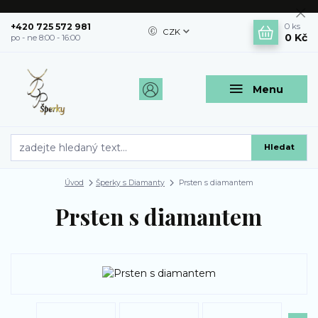
+420 725 572 981
0
ks
CZK
0 Kč
po - ne 8:00 - 16:00
Menu
Hledat
Úvod
Šperky s Diamanty
Prsten s diamantem
Prsten s diamantem