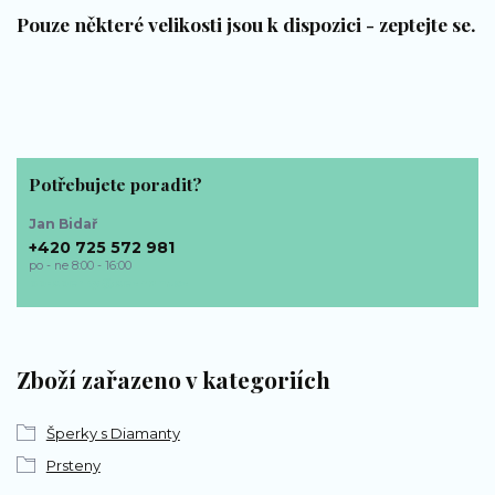
Pouze některé velikosti jsou k dispozici - zeptejte se.
Potřebujete poradit?
Jan Bidař
+420 725 572 981
po - ne 8:00 - 16:00
bp-sperky@seznam.cz
Zboží zařazeno v kategoriích
Šperky s Diamanty
Prsteny