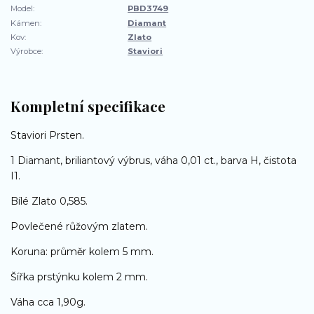
Model:
PBD3749
Kámen:
Diamant
Kov:
Zlato
Výrobce:
Staviori
Kompletní specifikace
Staviori Prsten.
1 Diamant, briliantový výbrus, váha 0,01 ct., barva H, čistota
I1.
Bílé Zlato 0,585.
Povlečené růžovým zlatem.
Koruna: průměr kolem 5 mm.
Šířka prstýnku kolem 2 mm.
Váha cca 1,90g.