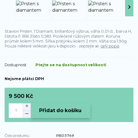
Staviori Prsten. 1 Diamant, briliantový výbrus, váha 0,01 ct., barva H,
čistota I1. Bílé Zlato 0,585. Povlečené růžovým zlatem. Koruna:
průměr kolem 5 mm. Šířka prstýnku kolem 2 mm. Váha cca 1,90g.
Pouze některé velikosti jsou k dispozici - zeptejte se.
celý popis
Dostupnost
Ptejte se na dostupnost velikostí
Nejsme plátci DPH
9 500 Kč
Přidat do košíku
Číslo produktu:
PBD3749