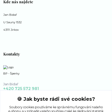
Kde nás najdete
Jan Bidař
U Sauny 1532
43111 Jirkov
Kontakty
BP - Šperky
Jan Bidař
+420 725 572 981
po - ne 8:00 - 16:00
🍪 Jak byste rádi své cookies?
bp-sperky@seznam.cz
Soubory cookies používáme ke správnému fungování našeho
e-shopu a v případě vašeho souhlasu také ke sledování statistik