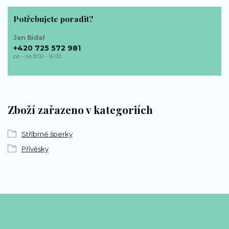
Potřebujete poradit?
Jan Bidař
+420 725 572 981
po - ne 8:00 - 16:00
bp-sperky@seznam.cz
Zboží zařazeno v kategoriích
Stříbrné šperky
Přívěsky