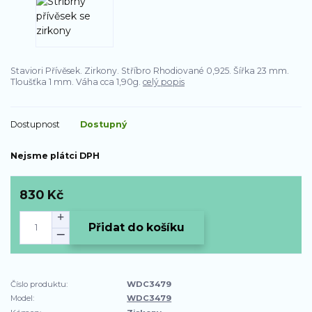
Staviori Přívěsek. Zirkony. Stříbro Rhodiované 0,925. Šířka 23 mm.
Tloušťka 1 mm. Váha cca 1,90g.
celý popis
Dostupnost
Dostupný
Nejsme plátci DPH
830 Kč
Přidat do košíku
Číslo produktu:
WDC3479
Model:
WDC3479