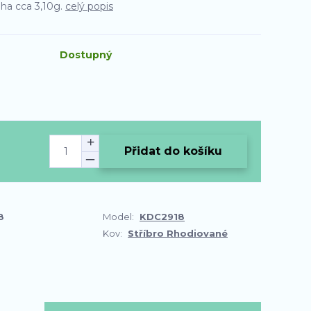
áha cca 3,10g.
celý popis
Dostupný
Přidat do košíku
8
Model:
KDC2918
Kov:
Stříbro Rhodiované