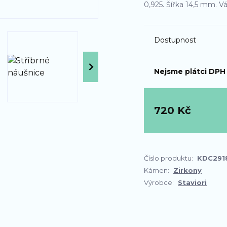
0,925. Šířka 14,5 mm. V
Dostupnost
Nejsme plátci DPH
720 Kč
Číslo produktu:
KDC291
Kámen:
Zirkony
Výrobce:
Staviori