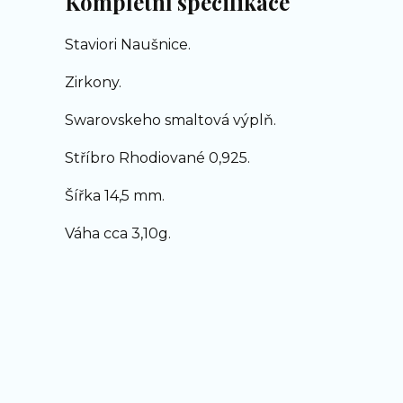
Kompletní specifikace
Staviori Naušnice.
Zirkony.
Swarovskeho smaltová výplň.
Stříbro Rhodiované 0,925.
Šířka 14,5 mm.
Váha cca 3,10g.