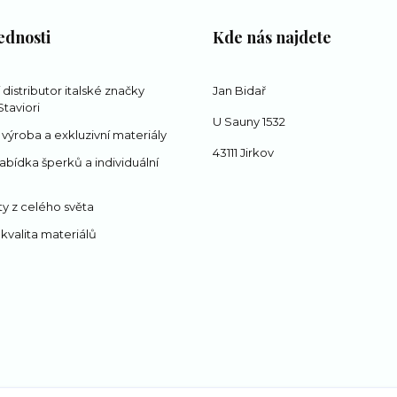
ednosti
Kde nás najdete
í distributor italské značky
Jan Bidař
taviori
U Sauny 1532
 výroba a exkluzivní materiály
43111 Jirkov
abídka šperků a individuální
y z celého světa
 kvalita materiálů