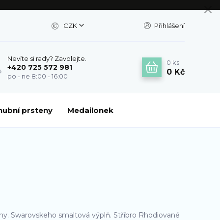
CZK
Přihlášení
Nevíte si rady? Zavolejte.
0
ks
+420 725 572 981
0 Kč
po - ne 8:00 - 16:00
nubní prsteny
Medailonek
kony. Swarovskeho smaltová výplň. Stříbro Rhodiované