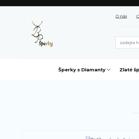
O nás
O
Šperky s Diamanty
Zlaté š