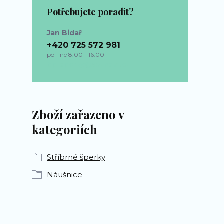
Potřebujete poradit?
Jan Bidař
+420 725 572 981
po - ne 8:00 - 16:00
bp-sperky@seznam.cz
Zboží zařazeno v
kategoriích
Stříbrné šperky
Náušnice