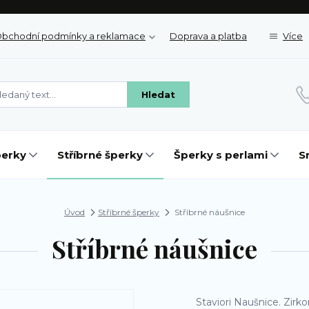
bchodní podmínky a reklamace
Doprava a platba
Více
Hledat
perky
Stříbrné šperky
Šperky s perlami
S
Úvod
Stříbrné šperky
Stříbrné náušnice
Stříbrné náušnice
Staviori Naušnice. Zir