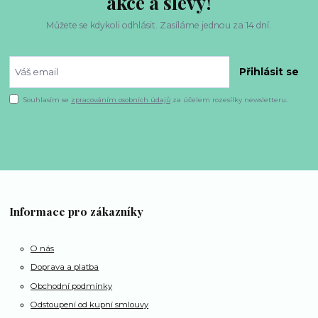
akce a slevy!
Můžete se kdykoli odhlásit. Zasíláme jednou za 14 dní.
Přihlásit se
Souhlasím se
zpracováním osobních údajů
za účelem rozesílky newsletteru.
Informace pro zákazníky
O nás
Doprava a platba
Obchodní podmínky
Odstoupení od kupní smlouvy