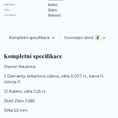
Kámen:
Rubín
Kov:
Zlato
Výrobce:
Staviori
Kompletní specifikace
Související zboží
2
Kompletní specifikace
Staviori Naušnice.
2 Diamanty, briliantový výbrus, váha 0,007 ct., barva H,
čistota I1.
12 Rubínů, váha 0,25 ct..
Žluté Zlato 0,585.
Šířka 5,5 mm.