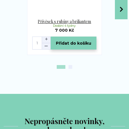
Přívěsek s rubíny a briliantem
Prsten s
Dodání 4 týdny
Veliko
7 000 Kč
Přidat do košíku
Nepropásněte novinky,