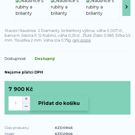
Staviori Naušnice. 2 Diamanty, briliantový výbrus, váha 0,007 ct.,
barva H, čistota I1. 12 Rubínů, váha 0,25 ct.. Žluté Zlato 0,585. Šířka 5,5
mm. Tloušťka 2 mm. Váha cca 0,75g.
celý popis
Dostupnost
Dostupný
Nejsme plátci DPH
7 900 Kč
Přidat do košíku
Číslo produktu:
KZD0946
Model:
KZD0946