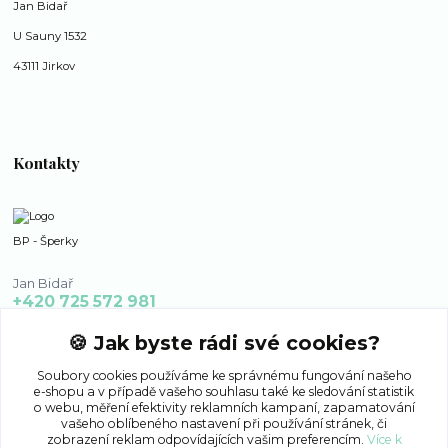
Jan Bidař
U Sauny 1532
43111 Jirkov
Kontakty
BP - Šperky
Jan Bidař
+420 725 572 981
po - ne 8:00 - 16:00
🍪 Jak byste rádi své cookies?
bp-sperky@seznam.cz
Soubory cookies používáme ke správnému fungování našeho
e-shopu a v případě vašeho souhlasu také ke sledování statistik
o webu, měření efektivity reklamních kampaní, zapamatování
vašeho oblíbeného nastavení při používání stránek, či
zobrazení reklam odpovídajících vašim preferencím.
Více k