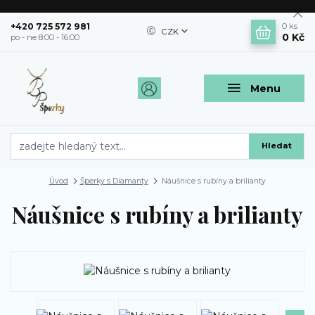
+420 725 572 981
0
ks
CZK
0 Kč
po - ne 8:00 - 16:00
Menu
Hledat
Úvod
Šperky s Diamanty
Náušnice s rubíny a brilianty
Náušnice s rubíny a brilianty