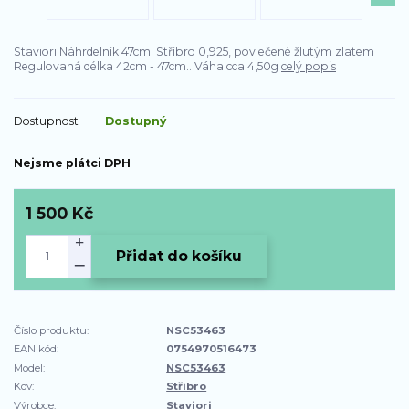
Staviori Náhrdelník 47cm. Stříbro 0,925, povlečené žlutým zlatem
Regulovaná délka 42cm - 47cm.. Váha cca 4,50g
celý popis
Dostupnost
Dostupný
Nejsme plátci DPH
1 500 Kč
Přidat do košíku
Číslo produktu:
NSC53463
EAN kód:
0754970516473
Model:
NSC53463
Kov:
Stříbro
Výrobce:
Staviori