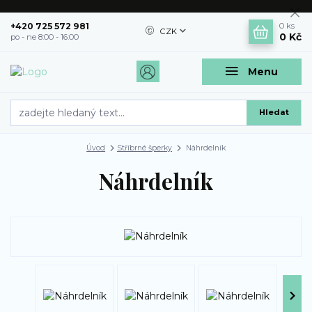
+420 725 572 981
0
ks
CZK
0 Kč
po - ne 8:00 - 16:00
Menu
Hledat
Úvod
Stříbrné šperky
Náhrdelník
Náhrdelník