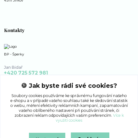
43111 Jirkov
Kontakty
BP - Šperky
Jan Bidař
+420 725 572 981
po - ne 8:00 - 16:00
🍪 Jak byste rádi své cookies?
bp-sperky@seznam.cz
Soubory cookies používáme ke správnému fungování našeho
e-shopu a v případě vašeho souhlasu také ke sledování statistik
o webu, měření efektivity reklamních kampaní, zapamatování
vašeho oblíbeného nastavení při používání stránek, či
zobrazení reklam odpovídajících vašim preferencím.
Více k
využití cookies