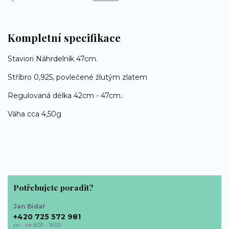
Kompletní specifikace
Staviori Náhrdelník 47cm.
Stříbro 0,925, povlečené žlutým zlatem
Regulovaná délka 42cm - 47cm..
Váha cca 4,50g
Potřebujete poradit?
Jan Bidař
+420 725 572 981
po - ne 8:00 - 16:00