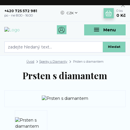
+420 725 572 981
0
ks
CZK
0 Kč
po - ne 8:00 - 16:00
Menu
Hledat
Úvod
Šperky s Diamanty
Prsten s diamantem
Prsten s diamantem