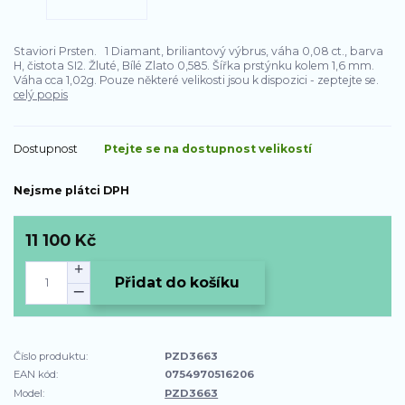
Staviori Prsten. 1 Diamant, briliantový výbrus, váha 0,08 ct., barva
H, čistota SI2. Žluté, Bílé Zlato 0,585. Šířka prstýnku kolem 1,6 mm.
Váha cca 1,02g. Pouze některé velikosti jsou k dispozici - zeptejte se.
celý popis
Dostupnost
Ptejte se na dostupnost velikostí
Nejsme plátci DPH
11 100 Kč
Přidat do košíku
Číslo produktu:
PZD3663
EAN kód:
0754970516206
Model:
PZD3663