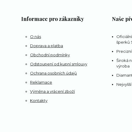
Informace pro zákazníky
Naše př
O nás
Oficiáln
šperků S
Doprava a platba
Precizní
Obchodní podmínky
Široká n
Odstoupení od kupní smlouvy
výroba
Ochrana osobních údajů
Diamant
Reklamace
Nejvyšší
Výměna a vrácení zboží
Kontakty