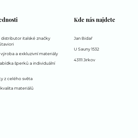
ednosti
Kde nás najdete
í distributor italské značky
Jan Bidař
taviori
U Sauny 1532
 výroba a exkluzivní materiály
43111 Jirkov
abídka šperků a individuální
y z celého světa
 kvalita materiálů