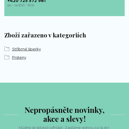
+420 725 572 981
po - ne 8:00 - 16:00
bp-sperky@seznam.cz
Zboží zařazeno v kategoriích
Stříbrné šperky
Prsteny
Nepropásněte novinky,
akce a slevy!
Můžete se kdykoli odhlásit. Zasíláme jednou za 14 dní.