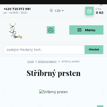
+420 725 572 981
0
ks
CZK
0 Kč
po - ne 8:00 - 16:00
Menu
Hledat
Úvod
Stříbrné šperky
Stříbrný prsten
Stříbrný prsten