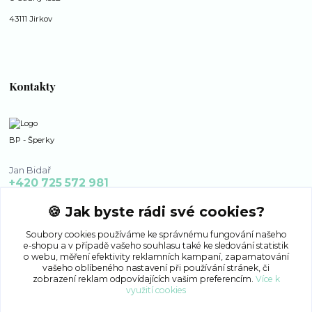
43111 Jirkov
Kontakty
BP - Šperky
Jan Bidař
+420 725 572 981
po - ne 8:00 - 16:00
🍪 Jak byste rádi své cookies?
bp-sperky@seznam.cz
Soubory cookies používáme ke správnému fungování našeho
e-shopu a v případě vašeho souhlasu také ke sledování statistik
o webu, měření efektivity reklamních kampaní, zapamatování
vašeho oblíbeného nastavení při používání stránek, či
zobrazení reklam odpovídajících vašim preferencím.
Více k
využití cookies