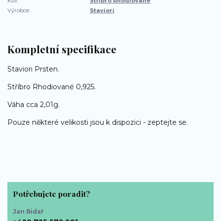
Kov:
Stříbro Rhodiované
Výrobce:
Staviori
Kompletní specifikace
Staviori Prsten.
Stříbro Rhodiované 0,925.
Váha cca 2,01g.
Pouze některé velikosti jsou k dispozici - zeptejte se.
Potřebujete poradit?
Jan Bidař