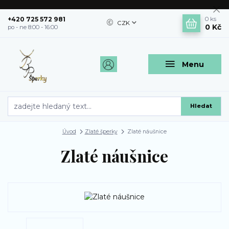
+420 725 572 981
0
ks
CZK
0 Kč
po - ne 8:00 - 16:00
Menu
Hledat
Úvod
Zlaté šperky
Zlaté náušnice
Zlaté náušnice