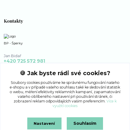
Kontakty
BP - Šperky
Jan Bidař
+420 725 572 981
po - ne 8:00 - 16:00
🍪 Jak byste rádi své cookies?
bp-sperky@seznam.cz
Soubory cookies používáme ke správnému fungování našeho
e-shopu a v případě vašeho souhlasu také ke sledování statistik
o webu, měření efektivity reklamních kampaní, zapamatování
vašeho oblíbeného nastavení při používání stránek, či
zobrazení reklam odpovídajících vašim preferencím.
Více k
využití cookies
Souhlasím
Nastavení
Upravit sběr cookies.