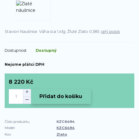
Staviori Naušnice. Váha cca 1,41g. Žluté Zlato 0,585.
celý popis
Dostupnost
Dostupný
Nejsme plátci DPH
8 220 Kč
Přidat do košíku
Číslo produktu:
KZC6494
Model:
KZC6494
Kov:
Zlato