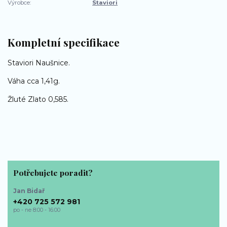
Výrobce:
Staviori
Kompletní specifikace
Staviori Naušnice.
Váha cca 1,41g.
Žluté Zlato 0,585.
Potřebujete poradit?
Jan Bidař
+420 725 572 981
po - ne 8:00 - 16:00
bp-sperky@seznam.cz