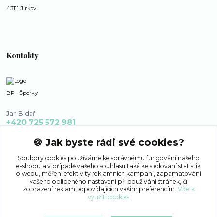
43111 Jirkov
Kontakty
BP - Šperky
Jan Bidař
+420 725 572 981
po - ne 8:00 - 16:00
🍪 Jak byste rádi své cookies?
bp-sperky@seznam.cz
Soubory cookies používáme ke správnému fungování našeho
e-shopu a v případě vašeho souhlasu také ke sledování statistik
o webu, měření efektivity reklamních kampaní, zapamatování
vašeho oblíbeného nastavení při používání stránek, či
zobrazení reklam odpovídajících vašim preferencím.
Více k
využití cookies