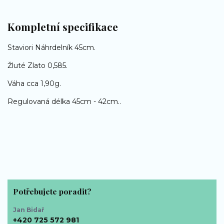
Kompletní specifikace
Staviori Náhrdelník 45cm.
Žluté Zlato 0,585.
Váha cca 1,90g.
Regulovaná délka 45cm - 42cm..
Potřebujete poradit?
Jan Bidař
+420 725 572 981