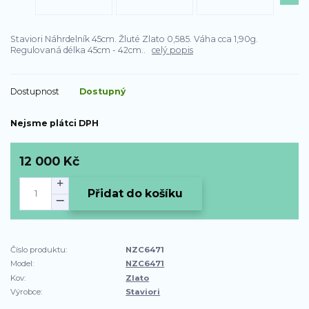
Staviori Náhrdelník 45cm. Žluté Zlato 0,585. Váha cca 1,90g.
Regulovaná délka 45cm - 42cm..
celý popis
Dostupnost
Dostupný
Nejsme plátci DPH
12 000 Kč
Přidat do košíku
Číslo produktu:
NZC6471
Model:
NZC6471
Kov:
Zlato
Výrobce:
Staviori