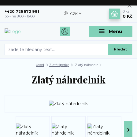
+420 725 572 981
0
ks
CZK
0 Kč
po - ne 8:00 - 16:00
Menu
Hledat
Úvod
Zlaté šperky
Zlatý náhrdelník
Zlatý náhrdelník