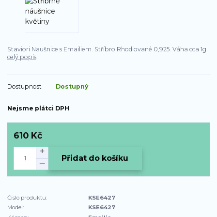
Staviori Naušnice s Emailiem. Stříbro Rhodiované 0,925. Váha cca 1g
celý popis
Dostupnost
Dostupný
Nejsme plátci DPH
610 Kč
Přidat do košíku
Číslo produktu:
KSE6427
Model:
KSE6427