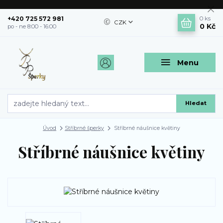
+420 725 572 981
0
ks
CZK
0 Kč
po - ne 8:00 - 16:00
Menu
Hledat
Úvod
Stříbrné šperky
Stříbrné náušnice květiny
Stříbrné náušnice květiny