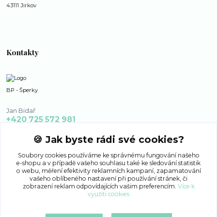
43111 Jirkov
Kontakty
BP - Šperky
Jan Bidař
+420 725 572 981
po - ne 8:00 - 16:00
🍪 Jak byste rádi své cookies?
bp-sperky@seznam.cz
Soubory cookies používáme ke správnému fungování našeho
e-shopu a v případě vašeho souhlasu také ke sledování statistik
o webu, měření efektivity reklamních kampaní, zapamatování
vašeho oblíbeného nastavení při používání stránek, či
zobrazení reklam odpovídajících vašim preferencím.
Více k
využití cookies