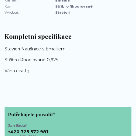
Kámen:
Emailia
Kov:
Stříbro Rhodiované
Výrobce:
Staviori
Kompletní specifikace
Staviori Naušnice s Emailiem.
Stříbro Rhodiované 0,925.
Váha cca 1g
Potřebujete poradit?
Jan Bidař
+420 725 572 981