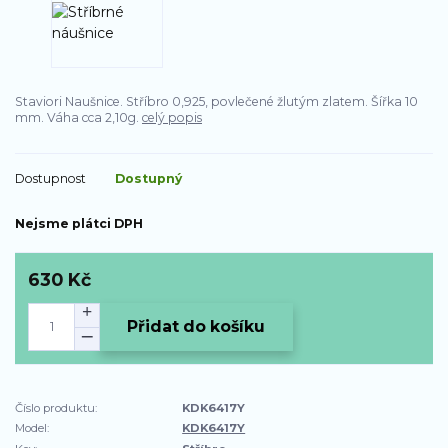
Staviori Naušnice. Stříbro 0,925, povlečené žlutým zlatem. Šířka 10
mm. Váha cca 2,10g.
celý popis
Dostupnost
Dostupný
Nejsme plátci DPH
630 Kč
Přidat do košíku
Číslo produktu:
KDK6417Y
Model:
KDK6417Y