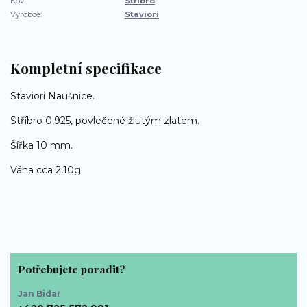
Kov:
Stříbro
Výrobce:
Staviori
Kompletní specifikace
Staviori Naušnice.
Stříbro 0,925, povlečené žlutým zlatem.
Šířka 10 mm.
Váha cca 2,10g.
Potřebujete poradit?
Jan Bidař