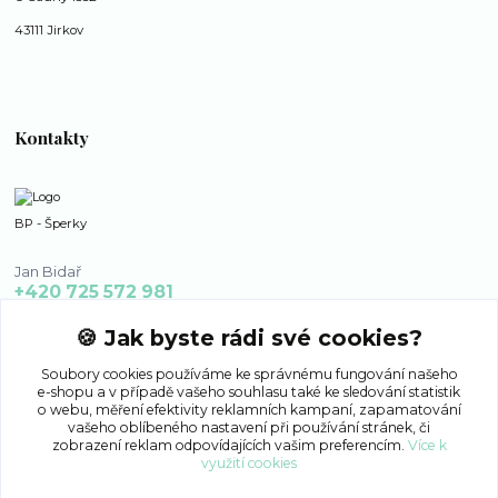
43111 Jirkov
Kontakty
BP - Šperky
Jan Bidař
+420 725 572 981
po - ne 8:00 - 16:00
🍪 Jak byste rádi své cookies?
bp-sperky@seznam.cz
Soubory cookies používáme ke správnému fungování našeho
e-shopu a v případě vašeho souhlasu také ke sledování statistik
o webu, měření efektivity reklamních kampaní, zapamatování
vašeho oblíbeného nastavení při používání stránek, či
zobrazení reklam odpovídajících vašim preferencím.
Více k
využití cookies