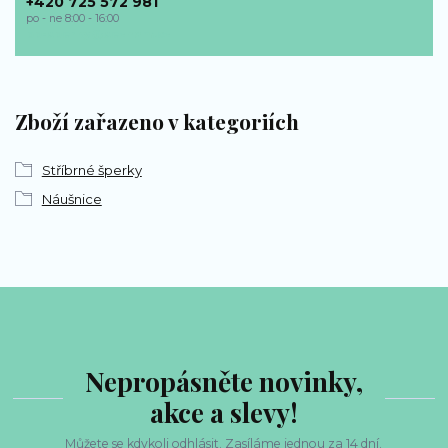
+420 725 572 981
po - ne 8:00 - 16:00
bp-sperky@seznam.cz
Zboží zařazeno v kategoriích
Stříbrné šperky
Náušnice
Nepropásněte novinky,
akce a slevy!
Můžete se kdykoli odhlásit. Zasíláme jednou za 14 dní.