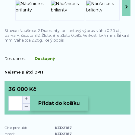
Staviori Naušnice. 2 Diamanty, briliantový výbrus, váha 0,20 ct.,
barva H, čistota SI2. Žluté, Bílé Zlato 0,585. Velikosti 15x4 mm. Šířka 3
mm. Váha cca 2,20g.
celý popis
Dostupnost
Dostupný
Nejsme plátci DPH
36 000 Kč
Přidat do košíku
Číslo produktu:
KZD2187
Model:
KZD2187