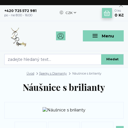
+420 725 572 981
0
ks
CZK
0 Kč
po - ne 8:00 - 16:00
Menu
Hledat
Úvod
Šperky s Diamanty
Náušnice s brilianty
Náušnice s brilianty