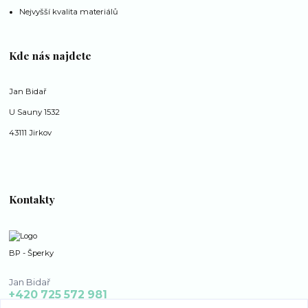
Nejvyšší kvalita materiálů
Kde nás najdete
Jan Bidař
U Sauny 1532
43111 Jirkov
Kontakty
BP - Šperky
Jan Bidař
+420 725 572 981
po - ne 8:00 - 16:00