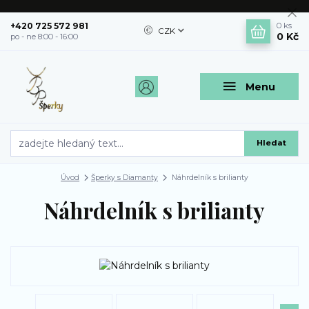
+420 725 572 981
0
ks
CZK
0 Kč
po - ne 8:00 - 16:00
Menu
Hledat
Úvod
Šperky s Diamanty
Náhrdelník s brilianty
Náhrdelník s brilianty