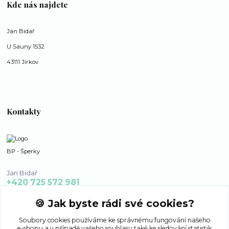
Kde nás najdete
Jan Bidař
U Sauny 1532
43111 Jirkov
Kontakty
BP - Šperky
Jan Bidař
+420 725 572 981
po - ne 8:00 - 16:00
🍪 Jak byste rádi své cookies?
bp-sperky@seznam.cz
Soubory cookies používáme ke správnému fungování našeho
e-shopu a v případě vašeho souhlasu také ke sledování statistik