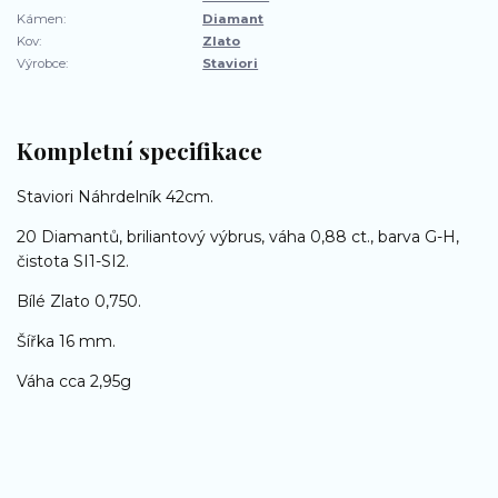
Kámen:
Diamant
Kov:
Zlato
Výrobce:
Staviori
Kompletní specifikace
Staviori Náhrdelník 42cm.
20 Diamantů, briliantový výbrus, váha 0,88 ct., barva G-H,
čistota SI1-SI2.
Bílé Zlato 0,750.
Šířka 16 mm.
Váha cca 2,95g