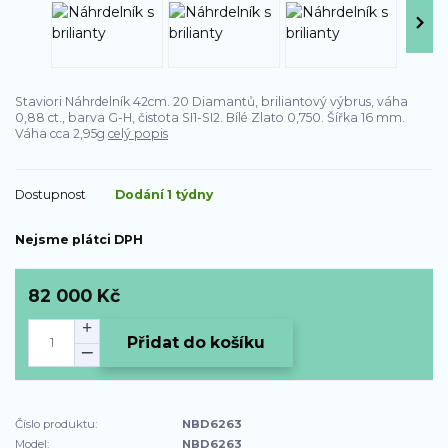
Staviori Náhrdelník 42cm. 20 Diamantů, briliantový výbrus, váha
0,88 ct., barva G-H, čistota SI1-SI2. Bílé Zlato 0,750. Šířka 16 mm.
Váha cca 2,95g
celý popis
Dostupnost
Dodání 1 týdny
Nejsme plátci DPH
82 000 Kč
Přidat do košíku
Číslo produktu:
NBD6263
Model:
NBD6263