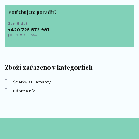
Potřebujete poradit?
Jan Bidař
+420 725 572 981
po - ne 8:00 - 16:00
bp-sperky@seznam.cz
Zboží zařazeno v kategoriích
Šperky s Diamanty
Náhrdelník