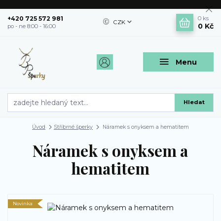
+420 725 572 981
0
ks
CZK
0 Kč
po - ne 8:00 - 16:00
Menu
Hledat
Úvod
Stříbrné šperky
Náramek s onyksem a hematitem
Náramek s onyksem a
hematitem
Novinka