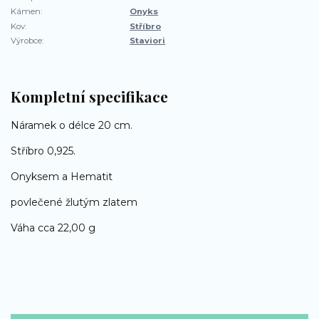
Kámen:
Onyks
Kov:
Stříbro
Výrobce:
Staviori
Kompletní specifikace
Náramek o délce 20 cm.
Stříbro 0,925.
Onyksem a
Hematit
povlečené žlutým zlatem
Váha cca 22,00 g