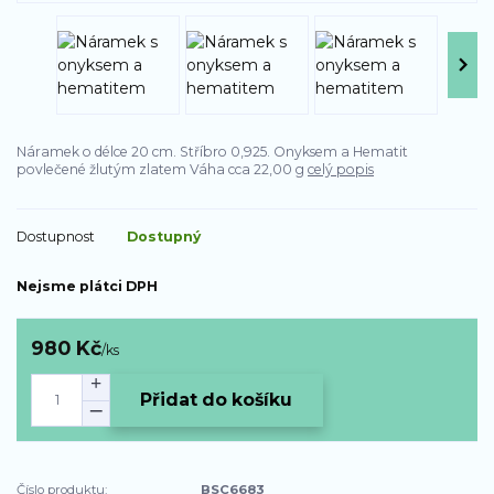
Náramek o délce 20 cm. Stříbro 0,925. Onyksem a Hematit
povlečené žlutým zlatem Váha cca 22,00 g
celý popis
Dostupnost
Dostupný
Nejsme plátci DPH
980 Kč
/
ks
Přidat do košíku
Číslo produktu:
BSC6683