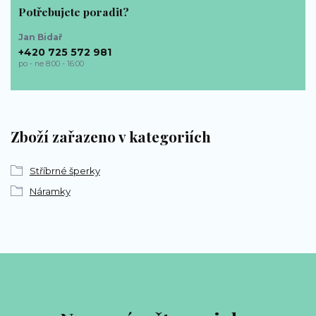
Potřebujete poradit?
Jan Bidař
+420 725 572 981
po - ne 8:00 - 16:00
bp-sperky@seznam.cz
Zboží zařazeno v kategoriích
Stříbrné šperky
Náramky