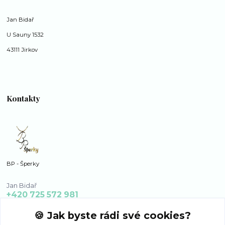
Jan Bidař
U Sauny 1532
43111 Jirkov
Kontakty
BP - Šperky
Jan Bidař
+420 725 572 981
po - ne 8:00 - 16:00
🍪 Jak byste rádi své cookies?