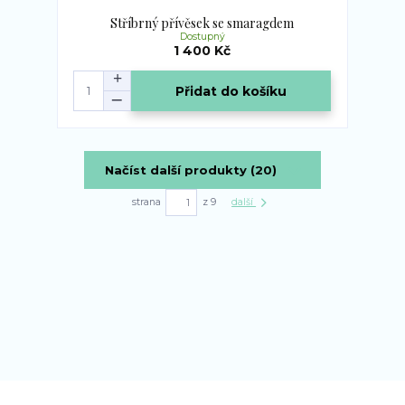
Stříbrný přívěsek se smaragdem
Dostupný
1 400 Kč
Přidat do košíku
Načíst další produkty (20)
strana
z 9
další