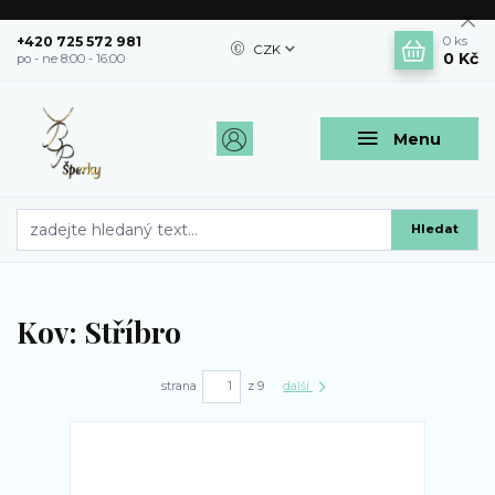
+420 725 572 981
0
ks
CZK
0 Kč
po - ne 8:00 - 16:00
Menu
Hledat
Kov: Stříbro
strana
z 9
další