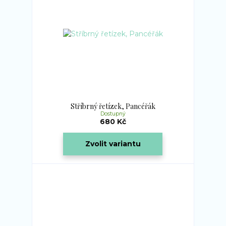
Stříbrný řetízek, Pancéřák
Dostupný
680 Kč
Zvolit variantu