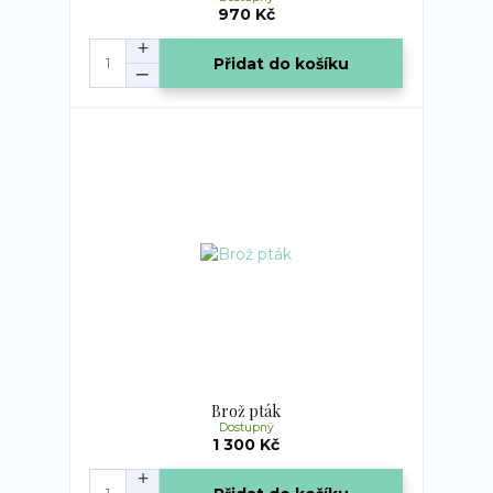
970 Kč
Přidat do košíku
Brož pták
Dostupný
1 300 Kč